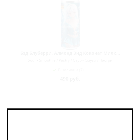
Бэд Блуберри, Алмонд Энд Коконат Милк...
Sour - Smoothie / Pastry / Саур - Смузи / Пэстри
В наличии (7)
490
руб.