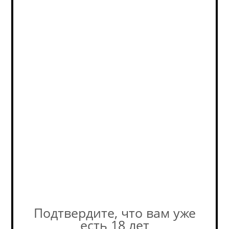
Бэд Нектарины И Белый Перец / B.A.D. Nektariny...
Sour - Smoothie / Pastry / Саур - Смузи / Пэстри
В наличии (8)
490
руб.
Подтвердите, что вам уже
есть 18 лет