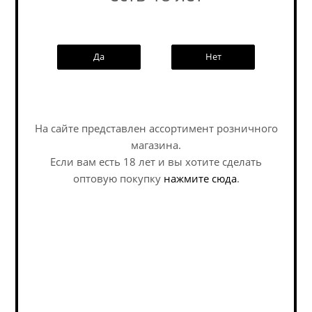
Бэд Петербургская Пышка С Вишней / B.A.D....
Да
Нет
Sour - Smoothie / Pastry / Саур - Смузи / Пэстри
В наличии (7)
490
руб.
На сайте представлен ассортимент розничного
магазина.
Если вам есть 18 лет и вы хотите сделать
оптовую покупку
нажмите сюда
.
Бэд Печенье С Апельсином И Шоколадом /...