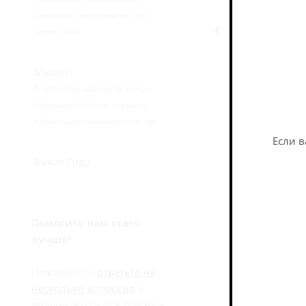
семейное предприятие, где
Назад к спи
варят пиво...
Maisels
В 1887 году два брата, Ханс и
Эберхард Майзель открыли
небольшое пивоваренное пр...
Если в
Быков Сидр
Помогите нам стать
лучше!
Пожалуйста,
ответьте на
несколько вопросов
и
получите от нас в подарок