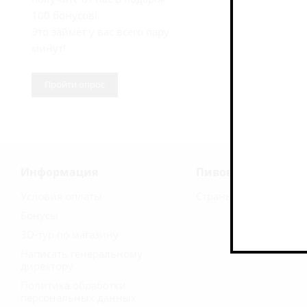
100 бонусов!
Это займет у вас всего пару
минут!
Пройти опрос
Информация
Пивоварни
Условия оплаты
Страны
Бонусы
3D-тур по магазину
Написать генеральному
директору
Политика обработки
персональных данных