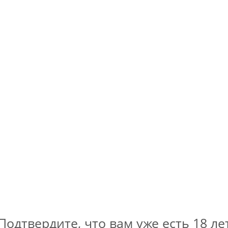
офер б/а /
Ниттенауер Хеллес б/а /
ffeur (0,33
Nittenauer Helles (0,5 л.)
No Alco - Lager / Без Алкоголя - Лагер
лкоголя - ИПА
Нет в наличии
чии
373
руб.
.
Подтвердите, что вам уже есть 18 ле