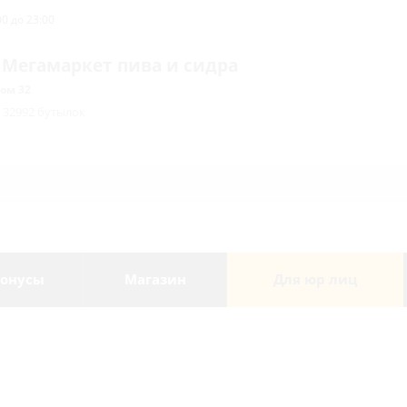
0 до 23:00
 Мегамаркет пива и сидра
ом 32
/ 32992 бутылок
онусы
Магазин
Для юр лиц