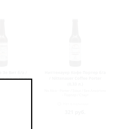
 Зе Вит б/а /
Ниттенауер Кофе Портер б/а
e Wit (0,33 л.)
/ Nittenauer Coffee Porter
(0,33 л.)
eer / Без Алкоголя -
No Alco - Porter / Stout / Без Алкоголя
ное Пиво
- Портер / Стаут
 наличии
Нет в наличии
руб.
321
руб.