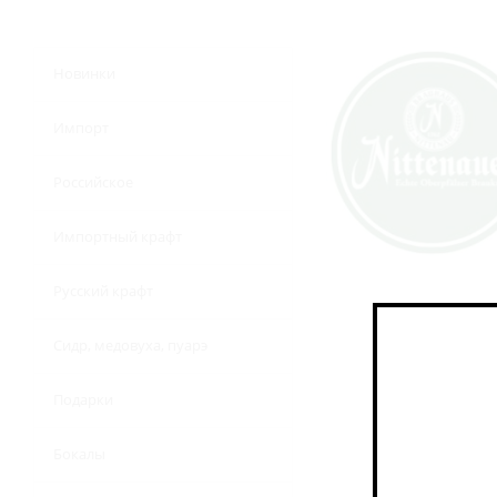
Новинки
Импорт
Российское
Импортный крафт
Русский крафт
Сидр, медовуха, пуарэ
Подарки
Бокалы