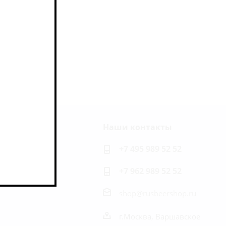
Наши контакты
ь на связи
+7 495 989 52 52
+7 962 989 52 52
shop@rusbeershop.ru
г.Москва, Варшавское