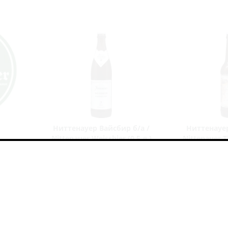
Ниттенауер Вайсбир б/а /
Ниттенауер
Nittenauer Weissbier (0,5 л.)
Nittenauer Th
No Alco - Wheat Beer / Без Алкоголя -
No Alco - Wheat B
Пшеничное Пиво
Пшенич
В наличии (1)
Нет в
373
руб.
321