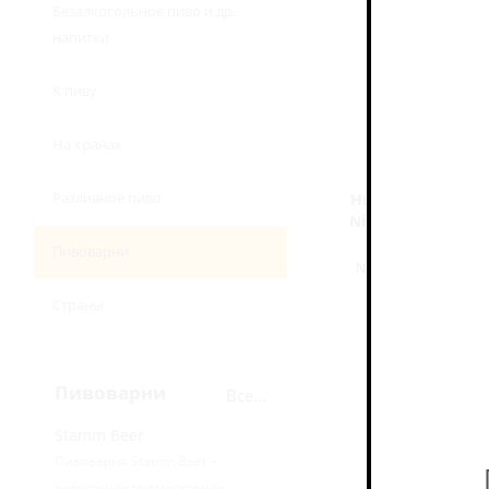
Безалкогольное пиво и др.
напитки
К пиву
На кранах
Разливное пиво
Ниттенауер Ле Ш
Nittenauer Le Chau
л.)
Пивоварни
No Alco - IPA / Без А
Нет в нали
Страны
321
руб
Пивоварни
Все...
Stamm Beer
Пивоварня Stamm Beer –
небольшое подмосковное