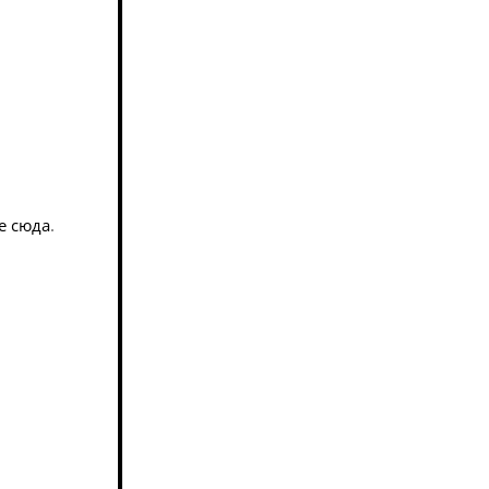
е сюда
.