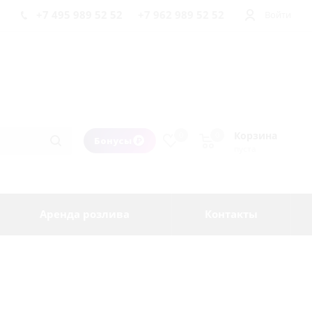
+7 495 989 52 52
+7 962 989 52 52
Войти
Корзина
0
0
Бонусы
пуста
Аренда розлива
Контакты