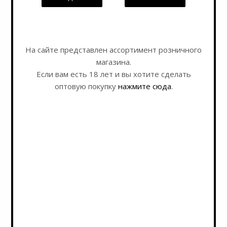
Я согласен на
обработку персональных данных
На сайте представлен ассортимент розничного
магазина.
Если вам есть 18 лет и вы хотите сделать
оптовую покупку
нажмите сюда
.
Оставайтесь на связи
Наши контакты
+7 495 989 52 52
+7 962 989 52 52
shop@rusbeershop.ru
г.Москва, Варшавское шоссе, дом 32