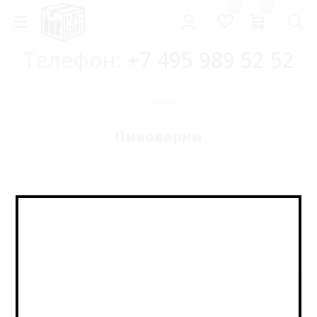
0
0
Телефон:
+7 495 989 52 52
Главная
Пивоварни
Элемент не найден
Информация