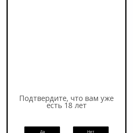
Условия оплаты
Бонусы
3D-тур по магазину
Написать генеральному директору
Политика обработки персональных данных
Пивоварни
Страны
Подписка на новости
Подтвердите, что вам уже
есть 18 лет
Email
*
Да
Нет