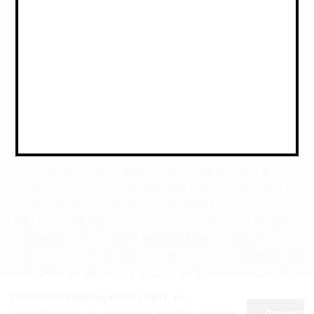
2026 © РусБир Варшавка
Магазин «Русбир» осуществляет деятельность в
строгом соответствии с Федеральным законом от
22.11.1995 № 171-ФЗ «О государственном
регулировании производства и оборота этилового
спирта, алкогольной и спиртосодержащей продукции и
об ограничении потребления (распития) алкогольной
продукции». Дистанционная торговля и доставка
алкоголя не осуществляются. Оплата происходит
исключительно в магазинах компании. Все материалы на
сайте носят исключительно информационный характер
и не являются рекламой. Информация, размещённая на
сайте, носит ознакомительный характер и не является
публичной офертой в смысле ст. 437 ГК РФ. Цены в
магазинах могут отличаться от указанных на сайте.
Продолжая использовать сайт, вы
соглашаетесь на обработку файлов cookie и
Принять