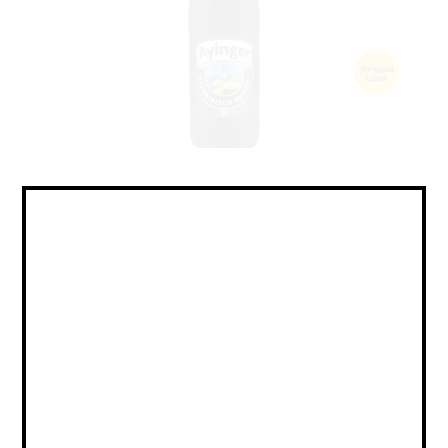
Lager - Munich Dunkel / Лагер -
Мюнхенский Дункель
Объем:
0,5
Страна:
ГЕРМАНИЯ
Крепость:
5
Плотность:
12,8
IBU:
не указано