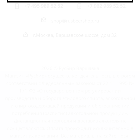
+7 495 989 52 52
+7 962 989 52 52
shop@rusbeershop.ru
г.Москва, Варшавское шоссе, дом 32
2026 © РусБир Варшавка
Магазин «Русбир» осуществляет деятельность в строгом
соответствии с Федеральным законом от 22.11.1995 №
171-ФЗ «О государственном регулировании
производства и оборота этилового спирта, алкогольной
и спиртосодержащей продукции и об ограничении
потребления (распития) алкогольной продукции».
Дистанционная торговля и доставка алкоголя не
осуществляются. Оплата происходит исключительно в
магазинах компании. Все материалы на сайте носят