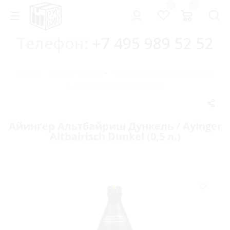
0
0
Телефон:
+7 495 989 52 52
Главная
-
Каталог
-
Импорт
-
Айингер Альтбайриш Дункель /
Ayinger Altbairisch Dunkel (0,5 л.)
Айингер Альтбайриш Дункель / Ayinger
Altbairisch Dunkel (0,5 л.)