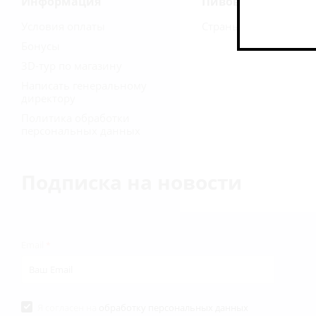
Информация
Пивоварни
Условия оплаты
Страны
Бонусы
3D-тур по магазину
Написать генеральному
директору
Политика обработки
персональных данных
Подписка на новости
Email
*
Я согласен на
обработку персональных данных