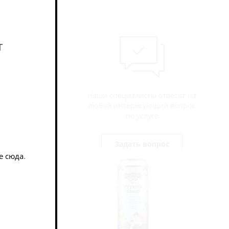
т
Наши специалисты ответят на
любой интересующий вопрос
по услуге
Задать вопрос
е сюда
.