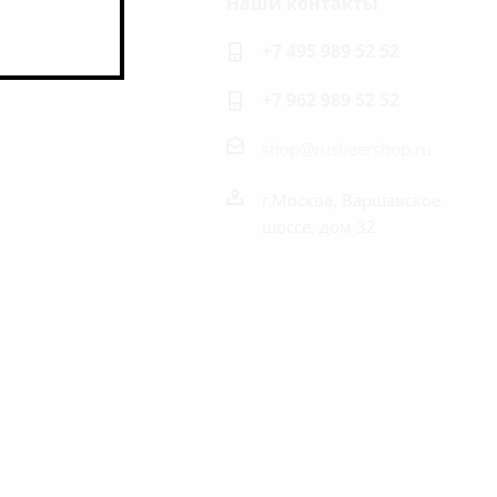
Наши контакты
ь на связи
+7 495 989 52 52
+7 962 989 52 52
shop@rusbeershop.ru
г.Москва, Варшавское
шоссе, дом 32