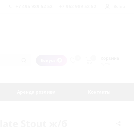
+7 495 989 52 52
+7 962 989 52 52
Войти
Корзина
0
0
Бонусы
пуста
Аренда розлива
Контакты
late Stout ж/б