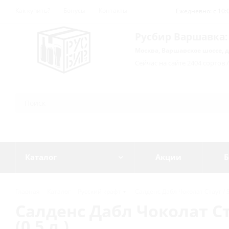
Как купить?
Бонусы
Контакты
Ежедневно: с 10:0
Русбир Варшавка:
Москва, Варшавское шоссе, д
Сейчас на сайте 2404 сортов 
Каталог
Акции
Б
Главная
-
Каталог
-
Русский крафт
-
Салденс Дабл Чоколат Стаут / Sa
Салденс Дабл Чоколат Ста
(0,5 л.)