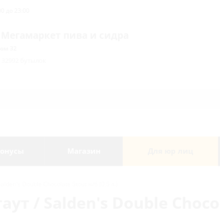
0 до 23:00
 Мегамаркет пива и сидра
ом 32
/ 32992 бутылок
онусы
Магазин
Для юр лиц
lden's Double Chocolate Stout ж/б (0,5 л.)
ут / Salden's Double Choco