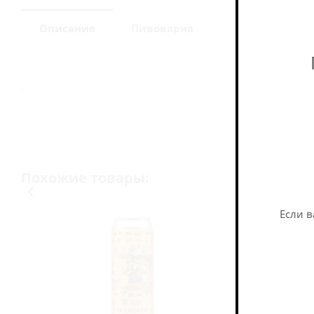
Описание
Пивоварня
.
Похожие товары:
Если в