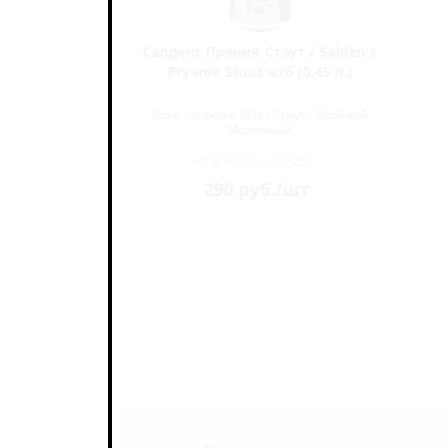
hite Stone
Салденс Пряник Стаут / Salden's
л.)
Pryanik Stout ж/б (0,45 л.)
- Двойной
Stout - Imperial Milk / Стаут - Двойной
Молочный
В наличии (25)
290
руб.
/шт