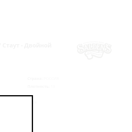
 / Стаут - Двойной
Страна:
РОССИЯ
Плотность:
19
 Непастеризованное
жжи