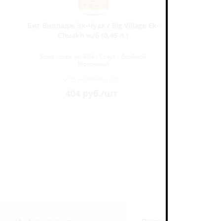
Биг Вилладж Эк-Чуах / Big Village Ek-
Салденс
Chuakh ж/б (0,45 л.)
Esk
Stout - Imperial Milk / Стаут - Двойной
Stout - 
Молочный
В наличии (2)
404
руб.
/шт