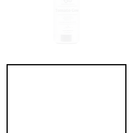
Sour - Tomato / Veg Gose / Саур
- Томатный / Овощной Гозе
Объем:
0,5
Страна:
РОССИЯ
Крепость:
5
Плотность:
15
IBU:
не указано