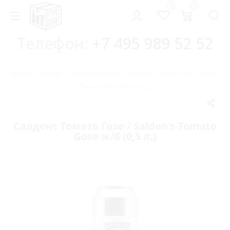
0
0
Телефон:
+7 495 989 52 52
Главная
-
Каталог
-
Русский крафт
-
Салденс Томато Гозе / Salden's
Tomato Gose ж/б (0,5 л.)
Салденс Томато Гозе / Salden's Tomato
Gose ж/б (0,5 л.)