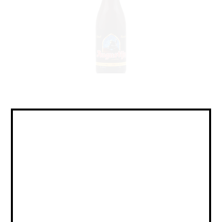
Belgian Blonde /
Бельгийский Блонд
Объем:
0,75
Страна:
БЕЛЬГИЯ
Крепость:
7
Плотность:
16
IBU:
не указано