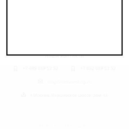
Оставайтесь на связи
Наши контакты
+7 495 989 52 52
+7 962 989 52 52
shop@rusbeershop.ru
г.Москва, Варшавское шоссе, дом 32
2026 © РусБир Варшавка