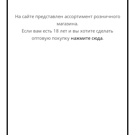
прекрасным представителем стиля.
На сайте представлен ассортимент розничного
магазина.
Пивоварня
Если вам есть 18 лет и вы хотите сделать
оптовую покупку
нажмите сюда
.
Похожие товары:
Наши специалисты ответят на
любой интересующий вопрос по
услуге
Задать вопрос
Старовар
Де Рик Арэнд Блонд /