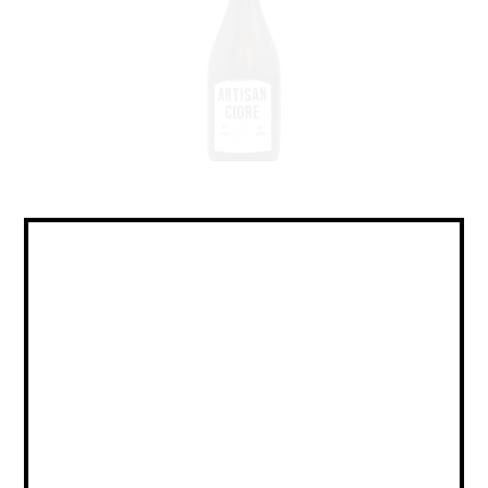
Cider - Dry / Сидр - Сухой
Объем:
0,75
Страна:
РОССИЯ
Крепость:
6
Плотность:
-