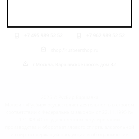
Наши контакты
+7 495 989 52 52
+7 962 989 52 52
shop@rusbeershop.ru
г.Москва, Варшавское шоссе, дом 32
2026 © РусБир Варшавка
Магазин «Русбир» осуществляет деятельность в строгом
соответствии с Федеральным законом от 22.11.1995 №
171-ФЗ «О государственном регулировании
производства и оборота этилового спирта, алкогольной
и спиртосодержащей продукции и об ограничении