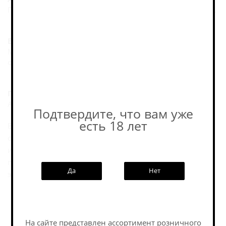
Гармоничный и освежающий, с яблочной доминантой.
Вкус:
Мягкий, чистый и питкий, с сочными яблочными
оттенками.
Послевкусие:
Аккуратное, с тонкой кислинкой.
Подтвердите, что вам уже
есть 18 лет
Bullevie Artisan Brut — полусухой игристый сидр,
сделанный по традиционной технологии Champenoise
из яблок собственных садов; задумка — «шампанский»
по настроению профиль с тонкой игрой пузырьков и
Да
Нет
элегантной подачей.
Пивоварня
На сайте представлен ассортимент розничного