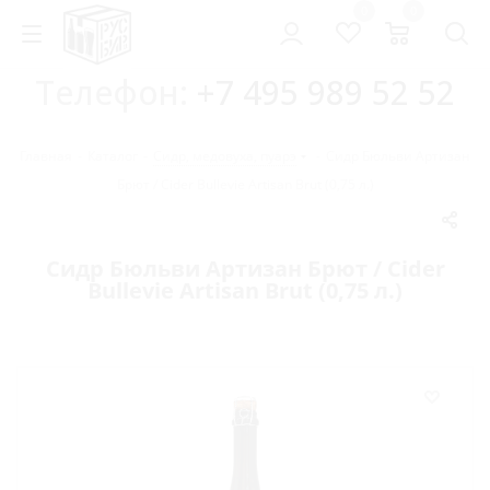
0
0
Телефон:
+7 495 989 52 52
Главная
-
Каталог
-
Сидр, медовуха, пуарэ
-
Сидр Бюльви Артизан
Брют / Cider Bullevie Artisan Brut (0,75 л.)
Сидр Бюльви Артизан Брют / Cider
Bullevie Artisan Brut (0,75 л.)