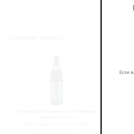
Похожие товары:
Если в
s
Левенброй Мюнхен б/а / Lowenbrau
Датч Лаге
Munchen (0,5 л.)
No Alco - Lager / Без Алкоголя - Лагер
No Alco
В наличии (11)