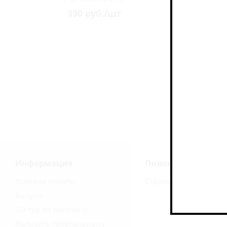
390
руб.
/шт
Информация
Пивоварни
Условия оплаты
Страны
Бонусы
3D-тур по магазину
Написать генеральному