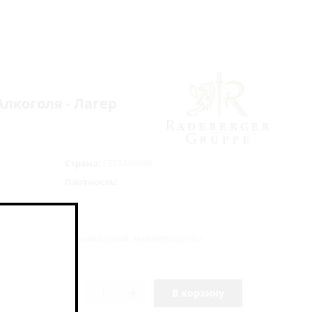
 Алкоголя - Лагер
Страна:
ГЕРМАНИЯ
Плотность:
-
стеризованное
енный солод ячменный свтлый, хмелепродукты
В корзину