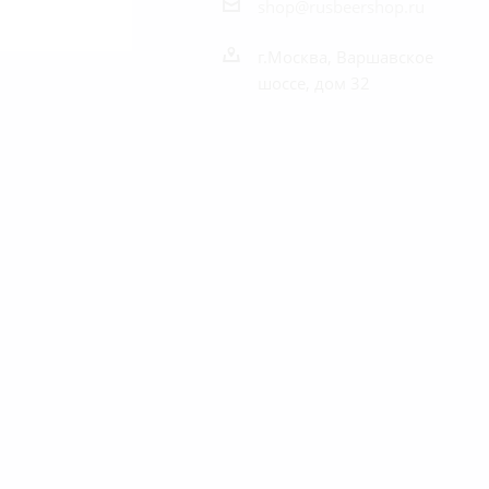
shop@rusbeershop.ru
г.Москва, Варшавское
шоссе, дом 32