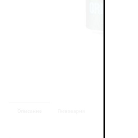
Описание
Пивоварня
.