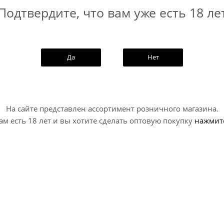
Подтвердите, что вам уже есть 18 ле
Да
Нет
На сайте представлен ассортимент розничного магазина.
ам есть 18 лет и вы хотите сделать оптовую покупку
нажмит
р б/а / Dutch Lager (0,33 л.)
Зиро Пойнт Мото Друг б/
Point Moto Drug ж/б (0,
 - Lager / Без Алкоголя - Лагер
No Alco - Lager / Без Алкогол
В наличии (7)
В наличии (16)