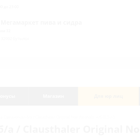
0 до 23:00
 Мегамаркет пива и сидра
ом 32
/ 32992 бутылок
онусы
Магазин
Для юр лиц
 Ориджинал б/а / Clausthaler Original Non Alcoholic ж/б (0,5 л.)
 / Clausthaler Original No