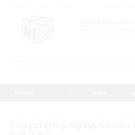
Как купить?
Бонусы
Контакты
Ежедневно: с 10:0
Русбир Варшавка:
Москва, Варшавское шоссе, д
Сейчас на сайте 2404 сортов 
Каталог
Акции
Б
Главная
-
Каталог
-
Безалкогольное пиво и др. напитки
-
Клаусталер
Клаусталер Ориджинал б/а
б (0,5 л.)