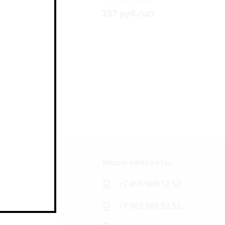
237
руб.
/шт
Наши контакты
ь на связи
+7 495 989 52 52
+7 962 989 52 52