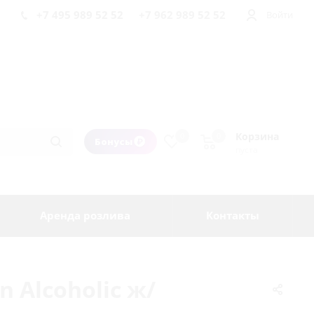
+7 495 989 52 52
+7 962 989 52 52
Войти
Корзина
0
0
Бонусы
пуста
Аренда розлива
Контакты
n Alcoholic ж/