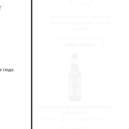
т
Наши специалисты ответят на
любой интересующий вопрос
по услуге
Задать вопрос
е сюда
.
а / Zero
Асахи Супер Драй б/а / Asahi Super
45 л.)
Dry (0,33 л.)
я - Лагер
No Alco - Lager / Без Алкоголя - Лагер
В наличии (1)