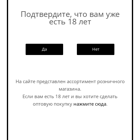
Подтвердите, что вам уже
Пивоварня
есть 18 лет
Похожие товары:
Да
Нет
На сайте представлен ассортимент розничного
Наши специалисты ответят на
любой интересующий вопрос по
магазина.
услуге
Если вам есть 18 лет и вы хотите сделать
оптовую покупку
нажмите сюда
.
Задать вопрос
Нюклеар Кислый
Волковская Клюква
Опыт: Саур С...
Саур / Volkovskaya
Klyukva Sour ж/б (0,45