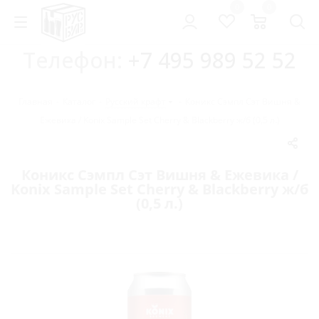
0
0
Телефон:
+7 495 989 52 52
Главная
-
Каталог
-
Русский крафт
-
Коникс Сэмпл Сэт Вишня &
Ежевика / Konix Sample Set Cherry & Blackberry ж/б (0,5 л.)
Коникс Сэмпл Сэт Вишня & Ежевика /
Konix Sample Set Cherry & Blackberry ж/б
(0,5 л.)