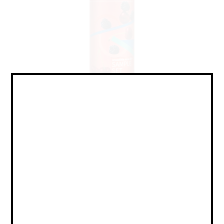
Sour - Fruited / Саур -
Фруктовый
Объем:
0,5
Страна:
РОССИЯ
Крепость:
6
Плотность:
20