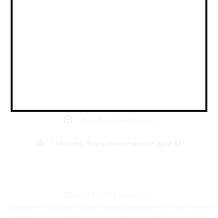
Оставайтесь на связи
Наши контакты
+7 495 989 52 52
+7 962 989 52 52
shop@rusbeershop.ru
г.Москва, Варшавское шоссе, дом 32
2026 © РусБир Варшавка
Магазин «Русбир» осуществляет деятельность в строгом