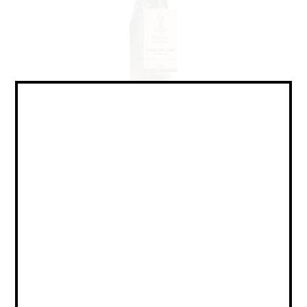
Cider - Perry / Сидр - Пуаре
Объем:
0,75
Страна:
РОССИЯ
Крепость:
4.7
Плотность:
-
IBU:
не указано