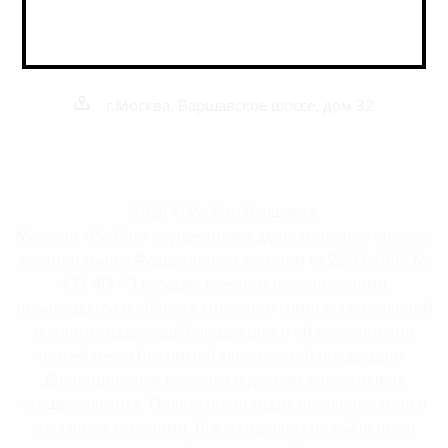
+7 495 989 52 52
+7 962 989 52 52
shop@rusbeershop.ru
г.Москва, Варшавское шоссе, дом 32
2026 © РусБир Варшавка
Магазин «Русбир» осуществляет деятельность в строгом
соответствии с Федеральным законом от 22.11.1995 №
171-ФЗ «О государственном регулировании
производства и оборота этилового спирта, алкогольной
и спиртосодержащей продукции и об ограничении
потребления (распития) алкогольной продукции».
Дистанционная торговля и доставка алкоголя не
осуществляются. Оплата происходит исключительно в
магазинах компании. Все материалы на сайте носят