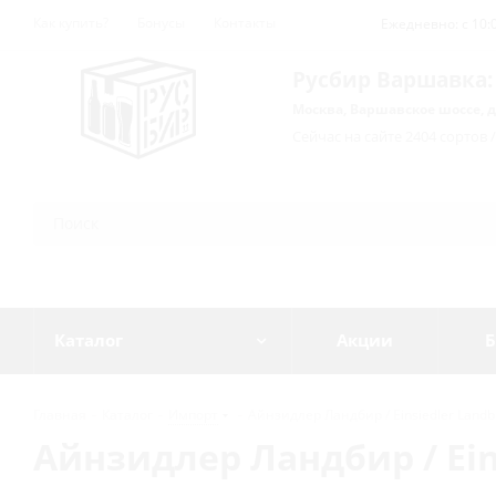
Как купить?
Бонусы
Контакты
Ежедневно: с 10:0
Русбир Варшавка:
Москва, Варшавское шоссе, д
Сейчас на сайте 2404 сортов 
Каталог
Акции
Б
Главная
-
Каталог
-
Импорт
-
Айнзидлер Ландбир / Einsiedler Landbie
Айнзидлер Ландбир / Einsi