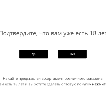
и летних злаков и сухой соломы.
деликатной хмелевой горчинкой и аккуратным, собранным 
Подтвердите, что вам уже есть 18 ле
лем. Солодовый, хлебно-зерновой, с оттенками летних зла
бенно ровной и очень питкой.
Да
Нет
На сайте представлен ассортимент розничного магазина.
ам есть 18 лет и вы хотите сделать оптовую покупку
нажмит