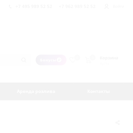
+7 495 989 52 52
+7 962 989 52 52
Войти
Корзина
0
0
Бонусы
пуста
Аренда розлива
Контакты