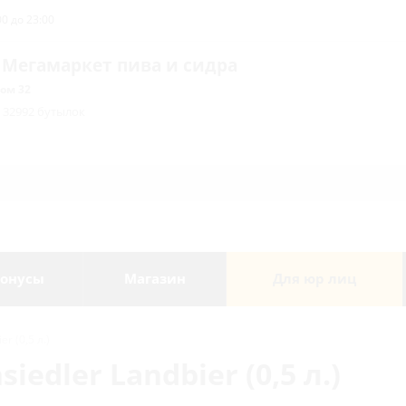
0 до 23:00
 Мегамаркет пива и сидра
ом 32
/ 32992 бутылок
онусы
Магазин
Для юр лиц
r (0,5 л.)
edler Landbier (0,5 л.)