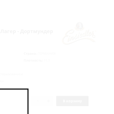
/ Лагер - Дортмундер
Страна:
ГЕРМАНИЯ
Плотность:
11,7
стеризованное
жжи
В корзину
скидки 7%