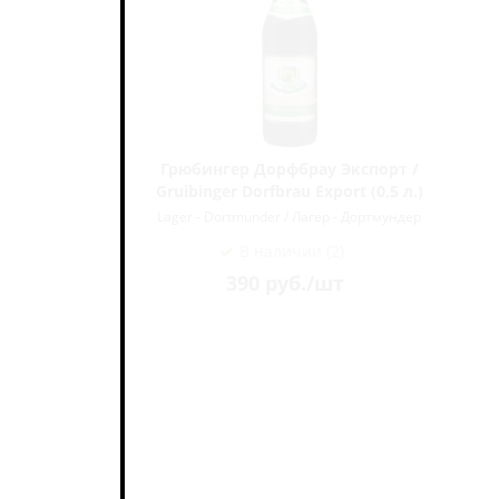
р / Der
Грюбингер Дорфбрау Экспорт /
Gruibinger Dorfbrau Export (0,5 л.)
Дортмундер
Lager - Dortmunder / Лагер - Дортмундер
В наличии (2)
390
руб.
/шт