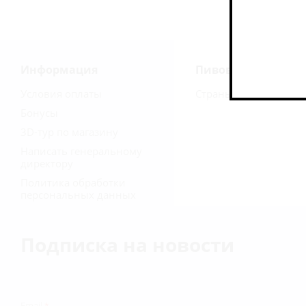
Информация
Пивоварни
Условия оплаты
Страны
Бонусы
3D-тур по магазину
Написать генеральному
директору
Политика обработки
персональных данных
Подписка на новости
Email
*