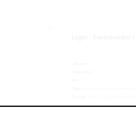
Lager - Dortmunder 
Объем:
Крепость:
5
IBU:
25
Сорт:
Светлое Фильтрованное Па
Состав:
Вода, солод, хмель, дро
332
руб.
/шт
Цена указана с учетом 