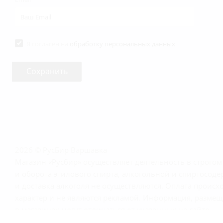
Я согласен на
обработку персональных данных
2026 © РусБир Варшавка
Магазин «Русбир» осуществляет деятельность в строго
и оборота этилового спирта, алкогольной и спиртосод
и доставка алкоголя не осуществляются. Оплата прои
характер и не являются рекламой. Информация, размещё
в магазинах могут отличаться от указанных на сайте.