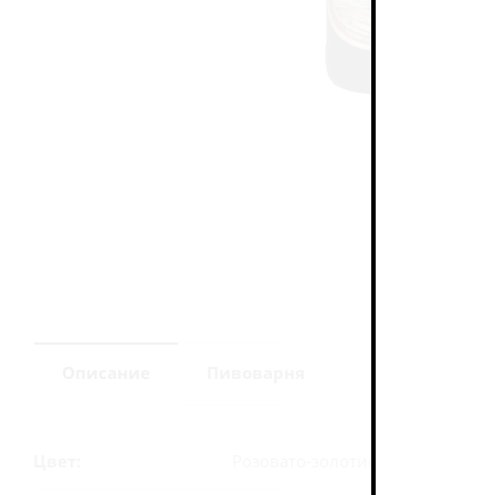
Описание
Пивоварня
Цвет:
Розовато-золотистый.