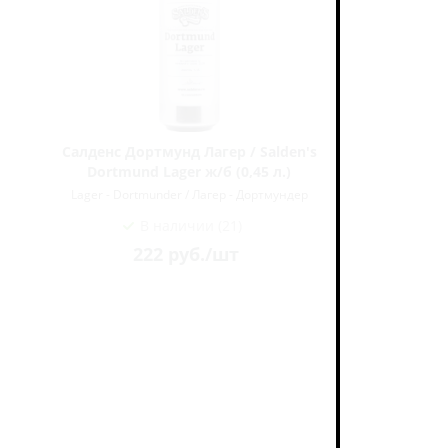
Салденс Дортмунд Лагер / Salden's
Даб Ориги
Dortmund Lager ж/б (0,45 л.)
Lager - Dortmunder / Лагер - Дортмундер
Lager - D
В наличии (21)
222
руб.
/шт