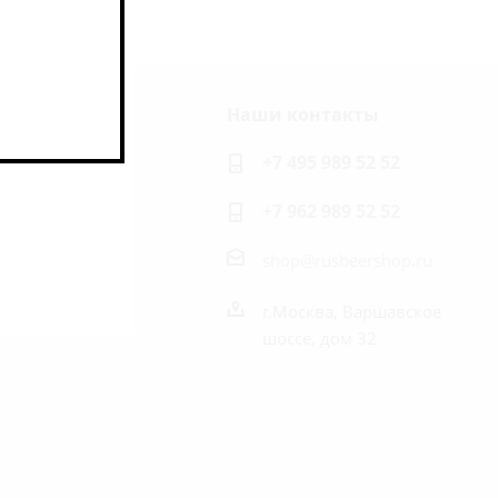
Наши контакты
ь на связи
+7 495 989 52 52
+7 962 989 52 52
shop@rusbeershop.ru
г.Москва, Варшавское
шоссе, дом 32