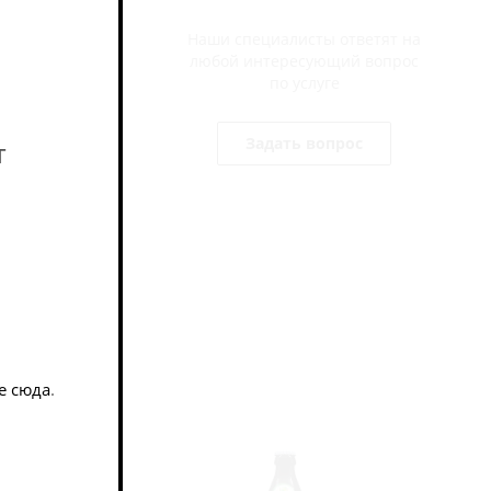
Наши специалисты ответят на
любой интересующий вопрос
по услуге
характером.
Задать вопрос
т
ков и сухой
е сюда
.