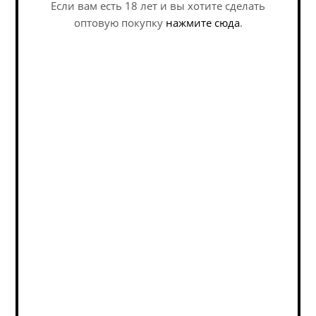
Если вам есть 18 лет и вы хотите сделать
оптовую покупку
нажмите сюда
.
Наши специалисты ответят на
любой интересующий вопрос по
услуге
Задать вопрос
Вайт Стоун
Одна Тонна Рыжая
Индивидуальность
Соня / Odna Tonna
Экуанот /...
Ginger Sonya ж/б (0,45
л.)
IPA - American / ИПА -
IPA - American / ИПА -
Американский
Американский
В наличии (9)
В наличии (6)
375
руб.
/шт
341
руб.
/шт