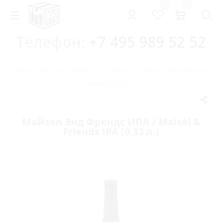
0
0
Телефон:
+7 495 989 52 52
Главная
-
Каталог
-
Импорт
-
Майзел Энд Френдc ИПА / Maisel &
Friends IPA (0,33 л.)
Майзел Энд Френдc ИПА / Maisel &
Friends IPA (0,33 л.)