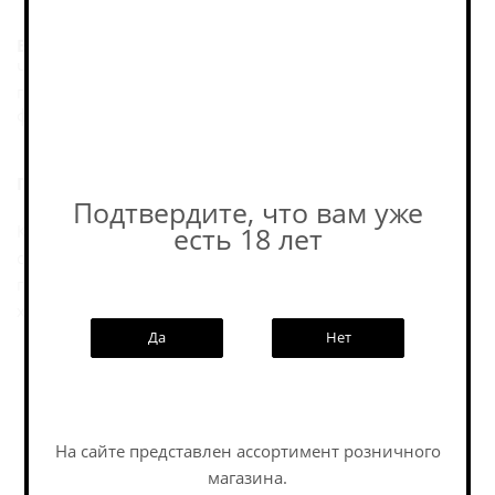
Вкус:
Чистый и хмелевой, с уверенной классической
горечью, оттенками грейпфрута и цитруса и сухим
финишем.
Послевкусие:
Подтвердите, что вам уже
Классический American IPA с чистым, прямым и
есть 18 лет
собранным профилем. В основе — хрустящая хмелевая
горечь, грейпфрутовые и цитрусовые ноты и сухой
характер.
Да
Нет
Пивоварня
На сайте представлен ассортимент розничного
магазина.
Похожие товары: