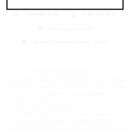
Наши контакты
+7 495 989 52 52
+7 962 989 52 52
shop@rusbeershop.ru
г.Москва, Варшавское шоссе, дом 32
2026 © РусБир Варшавка
Магазин «Русбир» осуществляет деятельность в строгом
соответствии с Федеральным законом от 22.11.1995 №
171-ФЗ «О государственном регулировании
производства и оборота этилового спирта, алкогольной
и спиртосодержащей продукции и об ограничении
потребления (распития) алкогольной продукции».
Дистанционная торговля и доставка алкоголя не
осуществляются. Оплата происходит исключительно в