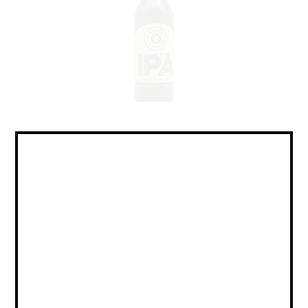
IPA - American / ИПА -
Американский
Объем:
0,33
Страна:
ГЕРМАНИЯ
Крепость:
6.3
Плотность:
14,4
IBU:
не указано