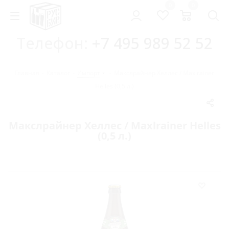
0
0
Телефон:
+7 495 989 52 52
Главная
-
Каталог
-
Импорт
-
Макслрайнер Хеллес / Maxlrainer
Helles (0,5 л.)
Макслрайнер Хеллес / Maxlrainer Helles
(0,5 л.)