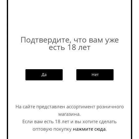
уникальной пивоваренной воды Maxlrainer, а также
тщательному подбору ингредиентов самого высокого
качества. От 4 до б недель, проведенных в прохладе
лагерного подвала пивоварни Maxlrain, придают
особую гармоничность вкусу пива, которое в течение
Подтвердите, что вам уже
многих лет удостаивается Золотой медали Немецкого
есть 18 лет
института контроля качества продуктов питания.
Пивоварня
Да
Нет
Похожие товары:
На сайте представлен ассортимент розничного
магазина.
Если вам есть 18 лет и вы хотите сделать
оптовую покупку
нажмите сюда
.
Наши специалисты ответят на
любой интересующий вопрос по