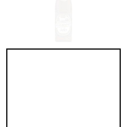
Lager - Helles / Лагер -
Хеллес
Объем:
Страна:
ГЕРМАНИЯ
Крепость:
4.8
Плотность:
11,5