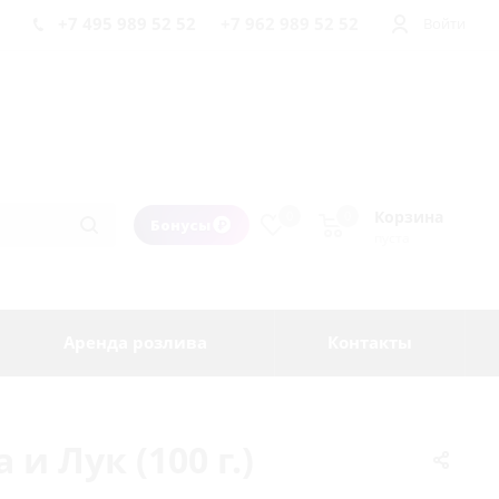
+7 495 989 52 52
+7 962 989 52 52
Войти
Корзина
0
0
Бонусы
пуста
Аренда розлива
Контакты
 Лук (100 г.)