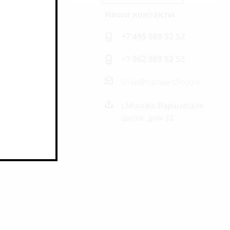
Наши контакты
ь на связи
+7 495 989 52 52
+7 962 989 52 52
shop@rusbeershop.ru
г.Москва, Варшавское
шоссе, дом 32