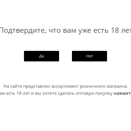
Подтвердите, что вам уже есть 18 ле
Да
Нет
» со вкусом сметаны и лука. Основа у продукта хрустящая
На сайте представлен ассортимент розничного магазина.
авление.
ам есть 18 лет и вы хотите сделать оптовую покупку
нажмит