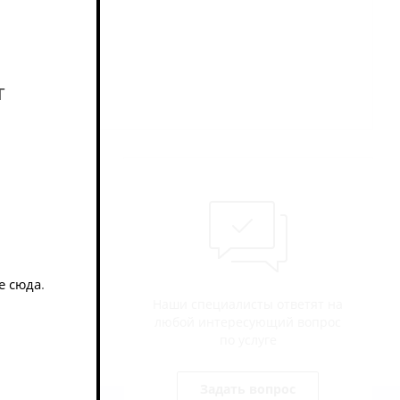
т
 и хлебная,
е сюда
.
Наши специалисты ответят на
любой интересующий вопрос
по услуге
Задать вопрос