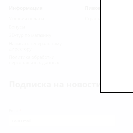
Информация
Пивоварни
Условия оплаты
Страны
Бонусы
3D-тур по магазину
Написать генеральному
директору
Политика обработки
персональных данных
Подписка на новости
Email
*