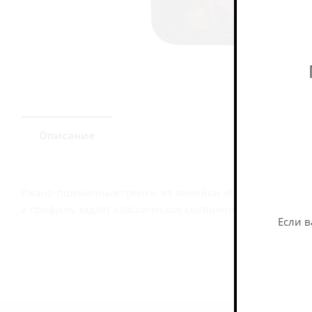
Описание
Ржано-пшеничные гренки из линейки «КРУТоны “Будешь?”
а профиль задаёт классическое сливочно-луковое напр
Если в