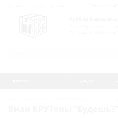
Как купить?
Бонусы
Контакты
Ежедневно: с 10:0
Русбир Варшавка:
Москва, Варшавское шоссе, д
Сейчас на сайте 2404 сортов 
Каталог
Акции
Б
Главная
-
Каталог
-
К пиву
-
Виан КРУТоны "Будешь?" Гренки Со Вкус
Виан КРУТоны "Будешь?" 