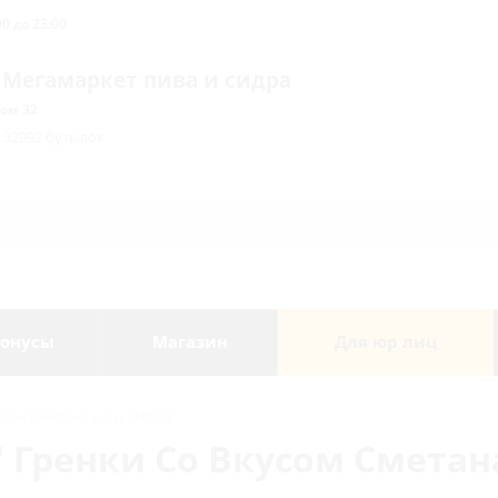
0 до 23:00
 Мегамаркет пива и сидра
ом 32
/ 32992 бутылок
онусы
Магазин
Для юр лиц
ом Сметана и Лук (100 г.)
Гренки Со Вкусом Сметана и