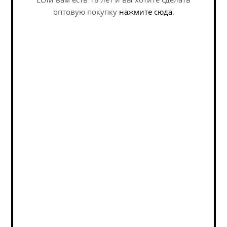
оптовую покупку
нажмите сюда
.
Наши специалисты ответят на
любой интересующий вопрос по
услуге
Задать вопрос
Ла Трапп Дюббель / La
Шимэ Рэд / Chimay
Trappe Dubbel (0,75 л.)
Red (0,33 л.)
Belgian Dubbel /
Belgian Dubbel /
Бельгийский Дюббель
Бельгийский Дюббель
В наличии (5)
В наличии (13)
1 359
руб.
/шт
577
руб.
/шт