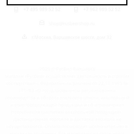
+7 495 989 52 52
+7 962 989 52 52
shop@rusbeershop.ru
г.Москва, Варшавское шоссе, дом 32
2026 © РусБир Варшавка
Магазин «Русбир» осуществляет деятельность в строгом
соответствии с Федеральным законом от 22.11.1995 №
171-ФЗ «О государственном регулировании
производства и оборота этилового спирта, алкогольной
и спиртосодержащей продукции и об ограничении
потребления (распития) алкогольной продукции».
Дистанционная торговля и доставка алкоголя не
осуществляются. Оплата происходит исключительно в
магазинах компании. Все материалы на сайте носят