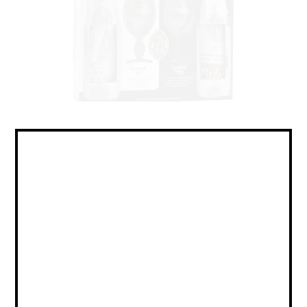
Belgian Dubbel /
Бельгийский Дюббель
Объем:
0,75*2
Страна:
БЕЛЬГИЯ
Крепость:
6.5
Плотность:
-
IBU:
не указано