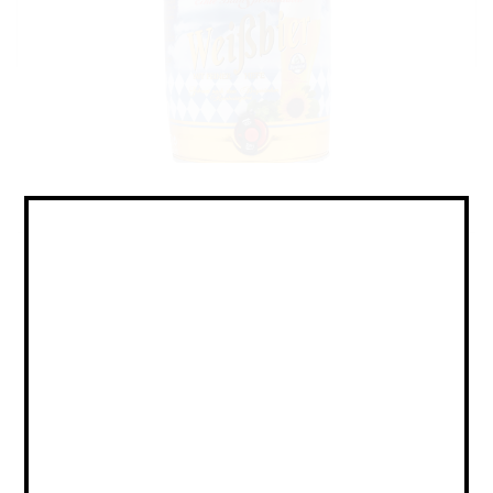
Hefeweizen / Хефевайцен
Объем:
5 г
Страна:
ГЕРМАНИЯ
Крепость:
5.4
Плотность:
12,3
IBU:
не указано
Сорт:
Светлое Пшеничное Нефильтрованное