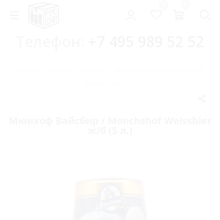
0
0
Телефон:
+7 495 989 52 52
Главная
-
Каталог
-
Подарки
-
Мюнхоф Вайсбир / Monchshof
Weissbier ж/б (5 л.)
Мюнхоф Вайсбир / Monchshof Weissbier
ж/б (5 л.)