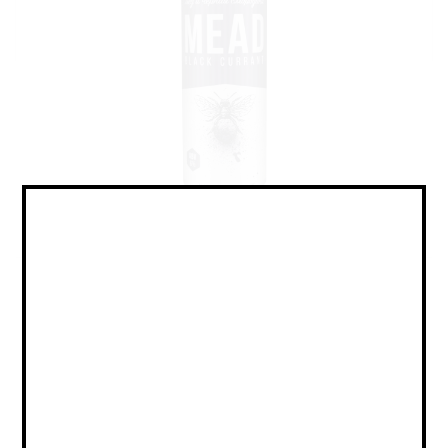
Mead - Melomel / Медовуха -
Меломель
Объем:
0,45
Страна:
РОССИЯ
Крепость:
6