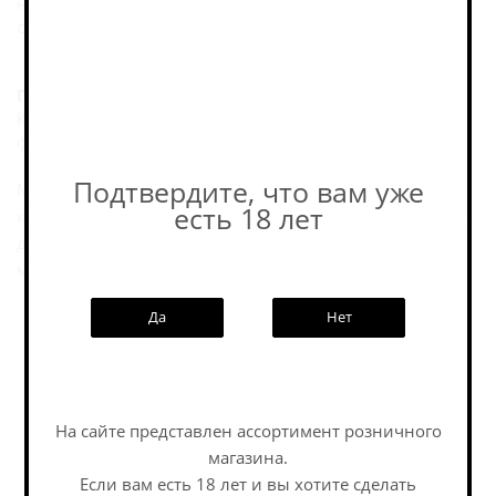
неприторной сладостью; в центре — мёд и кисло-
сладкая чёрная смородина.
Послевкусие:
Кисло-сладкое, со смородиновыми оттенками на
финише.
Подтвердите, что вам уже
Медовуха Steppe & Wind в стиле melomel: луговой мёд
есть 18 лет
купажирован с соком чёрной смородины; задумана как
душистая, сладковатая, но не приторная ягодно-
медовая история.
Да
Нет
Пивоварня
На сайте представлен ассортимент розничного
Похожие товары:
магазина.
Если вам есть 18 лет и вы хотите сделать