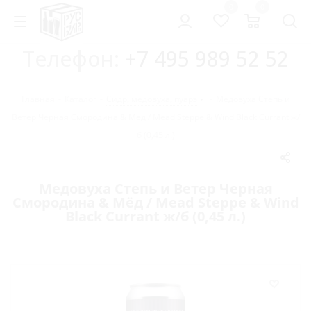
0
0
Телефон:
+7 495 989 52 52
Главная
-
Каталог
-
Сидр, медовуха, пуарэ
-
Медовуха Степь и
Ветер Черная Смородина & Мёд / Mead Steppe & Wind Black Currant ж/
б (0,45 л.)
Медовуха Степь и Ветер Черная
Смородина & Мёд / Mead Steppe & Wind
Black Currant ж/б (0,45 л.)