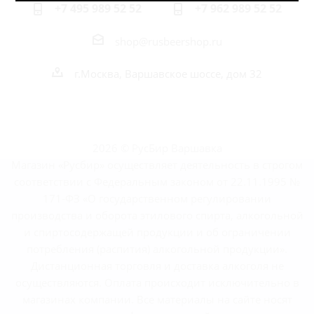
+7 495 989 52 52
+7 962 989 52 52
shop@rusbeershop.ru
г.Москва, Варшавское шоссе, дом 32
2026 © РусБир Варшавка
Магазин «Русбир» осуществляет деятельность в строгом
соответствии с Федеральным законом от 22.11.1995 №
171-ФЗ «О государственном регулировании
производства и оборота этилового спирта, алкогольной
и спиртосодержащей продукции и об ограничении
потребления (распития) алкогольной продукции».
Дистанционная торговля и доставка алкоголя не
осуществляются. Оплата происходит исключительно в
магазинах компании. Все материалы на сайте носят