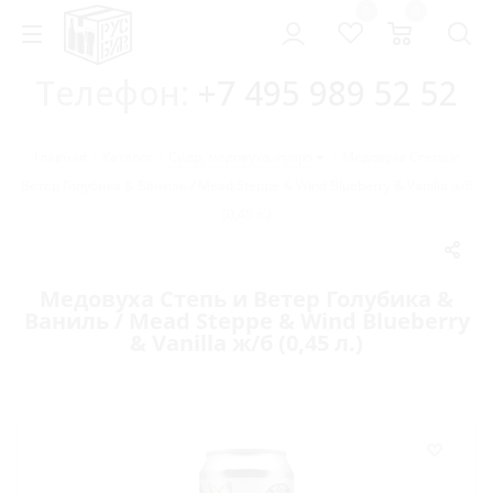
0
0
Телефон:
+7 495 989 52 52
Главная
-
Каталог
-
Сидр, медовуха, пуарэ
-
Медовуха Степь и
Ветер Голубика & Ваниль / Mead Steppe & Wind Blueberry & Vanilla ж/б
(0,45 л.)
Медовуха Степь и Ветер Голубика &
Ваниль / Mead Steppe & Wind Blueberry
& Vanilla ж/б (0,45 л.)