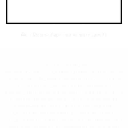
+7 495 989 52 52
+7 962 989 52 52
shop@rusbeershop.ru
г.Москва, Варшавское шоссе, дом 32
2026 © РусБир Варшавка
Магазин «Русбир» осуществляет деятельность в строгом
соответствии с Федеральным законом от 22.11.1995 №
171-ФЗ «О государственном регулировании
производства и оборота этилового спирта, алкогольной
и спиртосодержащей продукции и об ограничении
потребления (распития) алкогольной продукции».
Дистанционная торговля и доставка алкоголя не
осуществляются. Оплата происходит исключительно в
магазинах компании. Все материалы на сайте носят