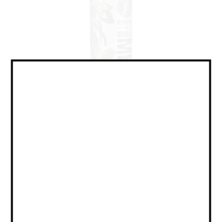
Mead - Session / Медовуха -
Сессионная
Объем:
0,45
Страна:
РОССИЯ
Крепость:
6