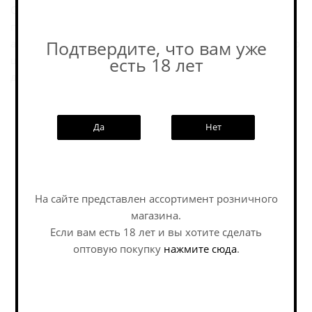
Сочетание достоинств баварского и чешского хмеля
придает пиву более яркий и изысканный хмелевой
аромат. Сбраживание производится с помощью особого
Подтвердите, что вам уже
штамма дрожжей низового брожения, полученных из
есть 18 лет
дрожжевого банка VLB (Германия).
Да
Нет
Похожие товары:
На сайте представлен ассортимент розничного
магазина.
Наши специалисты ответят на
любой интересующий вопрос по
Если вам есть 18 лет и вы хотите сделать
услуге
оптовую покупку
нажмите сюда
.
Задать вопрос
Перони Настро
Самарское Фон