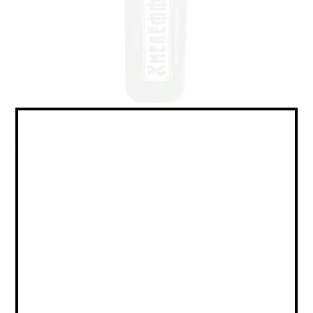
Lager - Pale / Лагер - Пэйл
Объем:
0,45
Страна:
РОССИЯ
Крепость:
4
Плотность:
IBU:
не указано
Сорт:
Светлое Фильтрованное