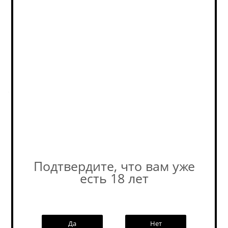
989-52-52
Описание
.
Похожие товары:
Подтвердите, что вам уже
есть 18 лет
Наши специалисты ответят на
любой интересующий вопрос по
услуге
Да
Нет