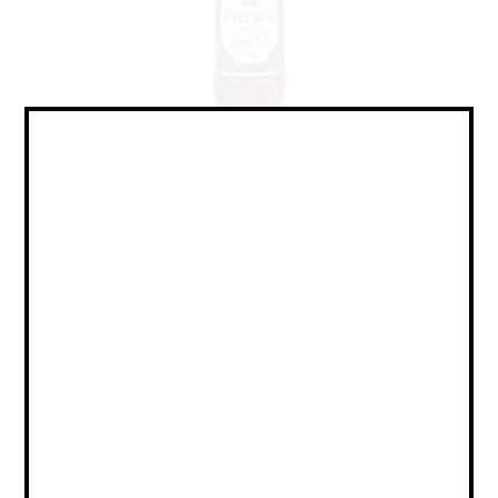
Lager - Pale / Лагер - Пэйл
Объем:
1,42
Страна:
РОССИЯ
Крепость:
4
Плотность:
IBU:
не указано
Сорт:
Светлое
Состав:
Вода, солод ячменный светлый, хмель, дрожжи