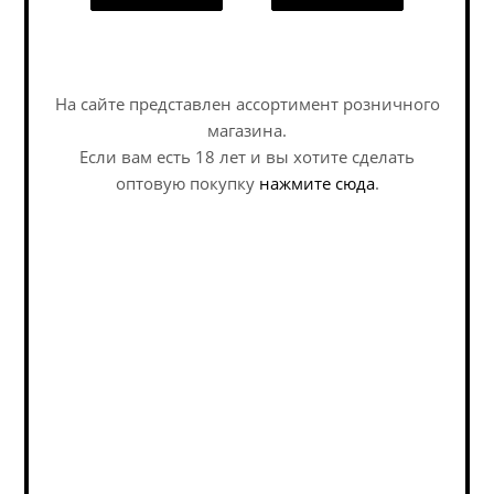
Задать вопрос
Пивздрав
Циндао / Tsingtao ж/б
Жигулевское Прямого
(0,5 л.)
На сайте представлен ассортимент розничного
Охмеления (3 л.)
магазина.
Если вам есть 18 лет и вы хотите сделать
Lager - Pale / Лагер - Пэйл
Lager - Pale / Лагер - Пэйл
оптовую покупку
нажмите сюда
.
В наличии (22)
В наличии (11)
1 620
руб.
/шт
215
руб.
/шт
Информация