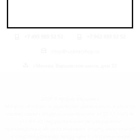
Наши контакты
+7 495 989 52 52
+7 962 989 52 52
shop@rusbeershop.ru
г.Москва, Варшавское шоссе, дом 32
2026 © РусБир Варшавка
Магазин «Русбир» осуществляет деятельность в строгом
соответствии с Федеральным законом от 22.11.1995 №
171-ФЗ «О государственном регулировании
производства и оборота этилового спирта, алкогольной
и спиртосодержащей продукции и об ограничении