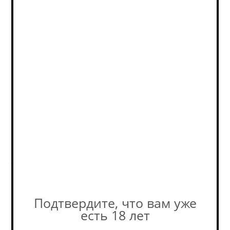
наших консультантов! +7-495-
989-52-52
КУПИТЬ ОПТОМ
на b2b‑платформе РусБир
Описание
.....
Подтвердите, что вам уже
Похожие товары:
есть 18 лет