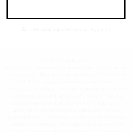
+7 495 989 52 52
+7 962 989 52 52
shop@rusbeershop.ru
г.Москва, Варшавское шоссе, дом 32
2026 © РусБир Варшавка
Магазин «Русбир» осуществляет деятельность в строгом
соответствии с Федеральным законом от 22.11.1995 №
171-ФЗ «О государственном регулировании
производства и оборота этилового спирта, алкогольной
и спиртосодержащей продукции и об ограничении
потребления (распития) алкогольной продукции».
Дистанционная торговля и доставка алкоголя не
осуществляются. Оплата происходит исключительно в
магазинах компании. Все материалы на сайте носят
исключительно информационный характер и не