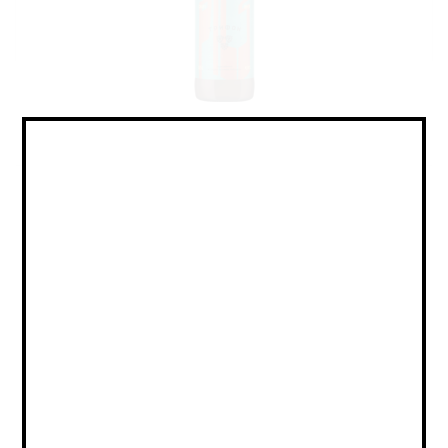
Pilsner - German / Пилснер -
Немецкий
Объем:
Страна:
РОССИЯ
Крепость:
4.9
Плотность:
17
IBU:
27
Сорт:
Светлое Фильтрованное
Состав:
Вода, солод, хмель