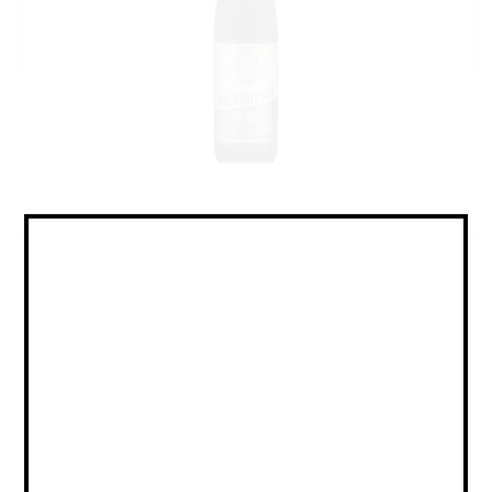
Lager - Helles / Лагер -
Хеллес
Объем:
Страна:
ГЕРМАНИЯ
Крепость:
4.9
Плотность:
11,3