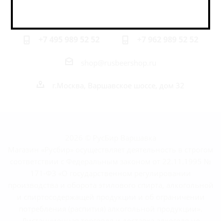
Наши контакты
+7 495 989 52 52
+7 962 989 52 52
shop@rusbeershop.ru
г.Москва, Варшавское шоссе, дом 32
2026 © РусБир Варшавка
Магазин «Русбир» осуществляет деятельность в строгом
соответствии с Федеральным законом от 22.11.1995 №
171-ФЗ «О государственном регулировании
производства и оборота этилового спирта, алкогольной
и спиртосодержащей продукции и об ограничении
потребления (распития) алкогольной продукции».
Дистанционная торговля и доставка алкоголя не