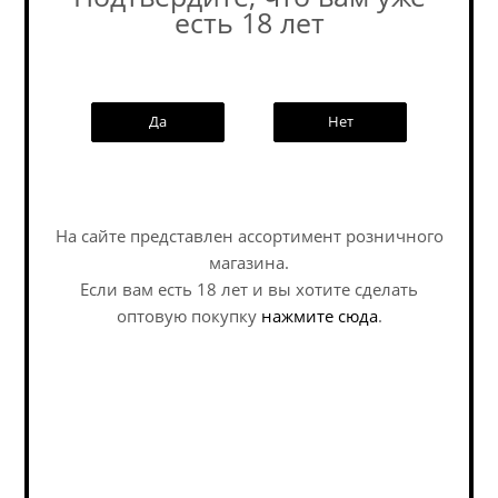
есть 18 лет
Похожие товары:
Да
Нет
Наши специалисты ответят на
любой интересующий вопрос по
услуге
На сайте представлен ассортимент розничного
магазина.
Если вам есть 18 лет и вы хотите сделать
Задать вопрос
оптовую покупку
нажмите сюда
.
Сидр Андреев
Сайдерворкс Айс
Сайдер /...
Cider - Ice / Сидр - Айс
В наличии (19)
1 370
руб.
/шт