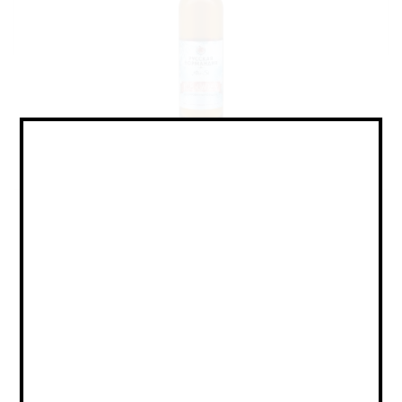
Cider - Ice / Сидр - Айс
Объем:
0,25
Страна:
РОССИЯ
Крепость:
6
Плотность:
-
IBU:
не указано