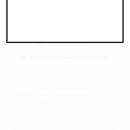
Наши контакты
+7 495 989 52 52
+7 962 989 52 52
shop@rusbeershop.ru
г.Москва, Варшавское шоссе, дом 32
2026 © РусБир Варшавка
Магазин «Русбир» осуществляет деятельность в строгом
соответствии с Федеральным законом от 22.11.1995 №
171-ФЗ «О государственном регулировании
производства и оборота этилового спирта, алкогольной
и спиртосодержащей продукции и об ограничении
потребления (распития) алкогольной продукции».