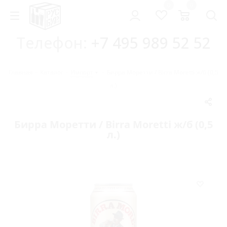
0
0
Телефон:
+7 495 989 52 52
Главная
-
Каталог
-
Импорт
-
Бирра Моретти / Birra Moretti ж/б (0,5
л.)
Бирра Моретти / Birra Moretti ж/б (0,5
л.)