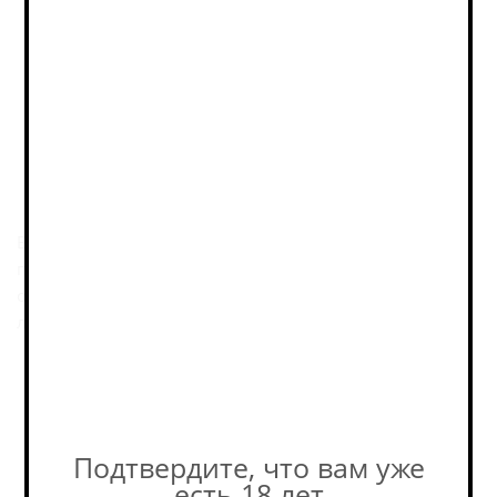
КУПИТЬ ОПТОМ
на b2b‑платформе РусБир
Описание
Вкус — с умеренной горчинкой и чистым, ровным
профилем; Аромат — с хмелевыми и фруктовыми
оттенками; Послевкусие — чистое; общее описание:
лагер с акцентом на баланс.
Пивоварня
Подтвердите, что вам уже
есть 18 лет