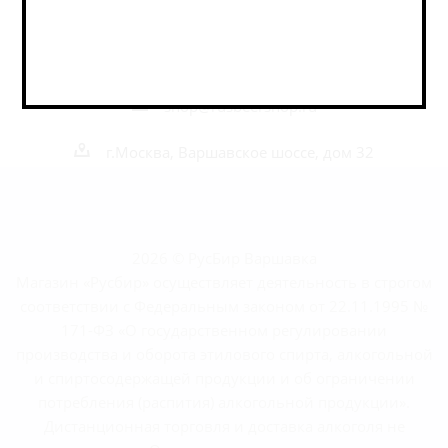
Наши контакты
+7 495 989 52 52
+7 962 989 52 52
shop@rusbeershop.ru
г.Москва, Варшавское шоссе, дом 32
2026 © РусБир Варшавка
Магазин «Русбир» осуществляет деятельность в строгом
соответствии с Федеральным законом от 22.11.1995 №
171-ФЗ «О государственном регулировании
производства и оборота этилового спирта, алкогольной
и спиртосодержащей продукции и об ограничении
потребления (распития) алкогольной продукции».
Дистанционная торговля и доставка алкоголя не