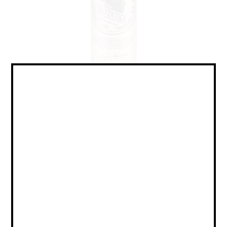
Lager - Pale / Лагер - Пэйл
Объем:
Страна:
ИТАЛИЯ
Крепость:
4.6
Плотность:
10,6