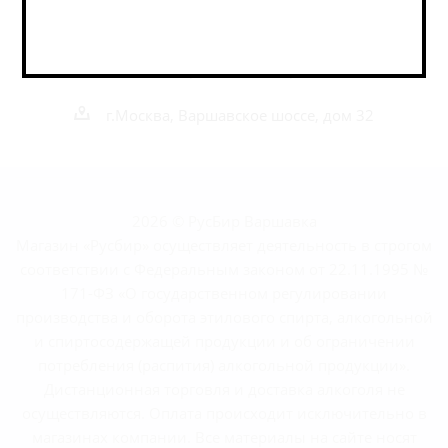
+7 495 989 52 52
+7 962 989 52 52
shop@rusbeershop.ru
г.Москва, Варшавское шоссе, дом 32
2026 © РусБир Варшавка
Магазин «Русбир» осуществляет деятельность в строгом
соответствии с Федеральным законом от 22.11.1995 №
171-ФЗ «О государственном регулировании
производства и оборота этилового спирта, алкогольной
и спиртосодержащей продукции и об ограничении
потребления (распития) алкогольной продукции».
Дистанционная торговля и доставка алкоголя не
осуществляются. Оплата происходит исключительно в
магазинах компании. Все материалы на сайте носят