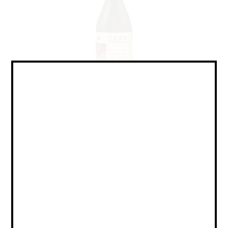
Cider - Traditional / Сидр -
Традиционный
Объем:
0,75
Страна:
РОССИЯ
Крепость:
5.5
Плотность:
-
IBU:
не указано