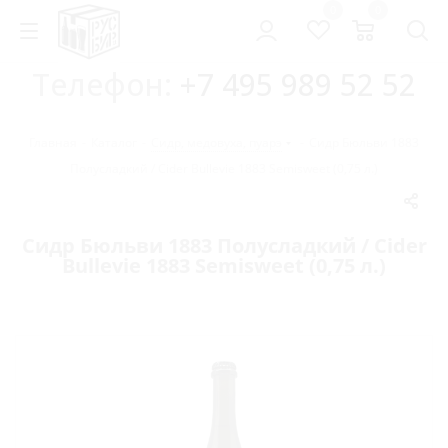
0
0
Телефон:
+7 495 989 52 52
Главная
-
Каталог
-
Сидр, медовуха, пуарэ
-
Сидр Бюльви 1883
Полусладкий / Cider Bullevie 1883 Semisweet (0,75 л.)
Сидр Бюльви 1883 Полусладкий / Cider
Bullevie 1883 Semisweet (0,75 л.)