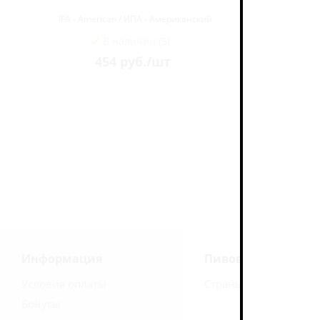
IPA - American / ИПА - Американский
IPA - A
В наличии (5)
454
руб.
/шт
Информация
Пивоварни
Условия оплаты
Страны
Бонусы