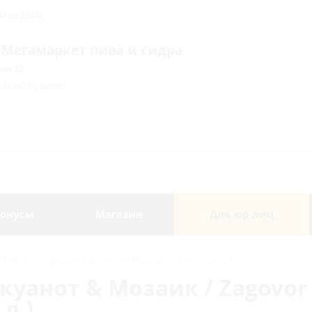
0 до 23:00
 Мегамаркет пива и сидра
ом 32
/ 32992 бутылок
онусы
Магазин
Для юр лиц
 Мозаик / Zagovor Equilibrium: Ekuanot & Mosaic ж/б (0,5 л.)
уанот & Мозаик / Zagovor 
л.)