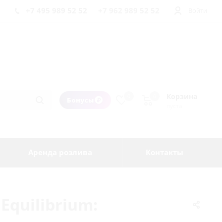
+7 495 989 52 52
+7 962 989 52 52
Войти
Корзина
0
0
Бонусы
пуста
Аренда розлива
Контакты
Equilibrium: