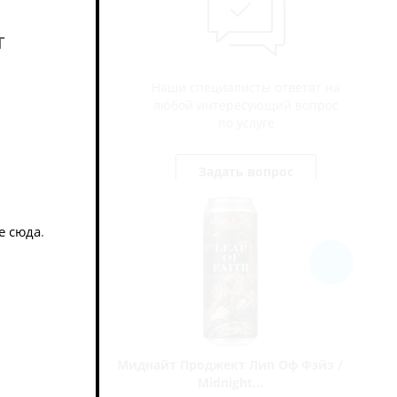
т
Наши специалисты ответят на
любой интересующий вопрос
по услуге
Задать вопрос
е сюда
.
NEW
ик Вест
Миднайт Проджект Лип Оф Фэйз /
Midnight...