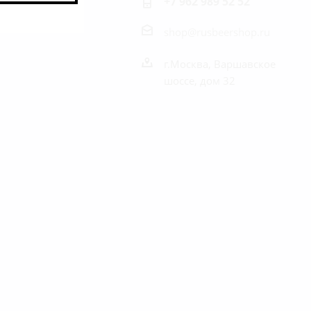
+7 962 989 52 52
shop@rusbeershop.ru
г.Москва, Варшавское
шоссе, дом 32