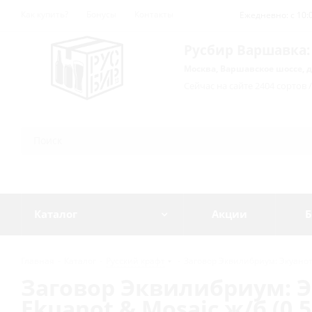
Как купить?
Бонусы
Контакты
Ежедневно: с 10:0
Русбир Варшавка:
Москва, Варшавское шоссе, д
Сейчас на сайте 2404 сортов 
Каталог
Акции
Б
Главная
-
Каталог
-
Русский крафт
-
Заговор Эквилибриум: Экуанот &
Заговор Эквилибриум: Эк
Ekuanot & Mosaic ж/б (0,5 