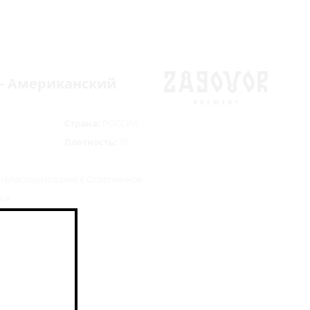
А - Американский
Страна:
РОССИЯ
Плотность:
16
Непастеризованное Осветленное
жжи
скидки 7%
сной