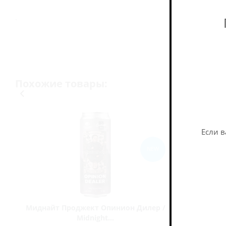
.
Похожие товары:
Если в
NEW
Миднайт Проджект Опинион Дилер /
Брю Диви
Midnight...