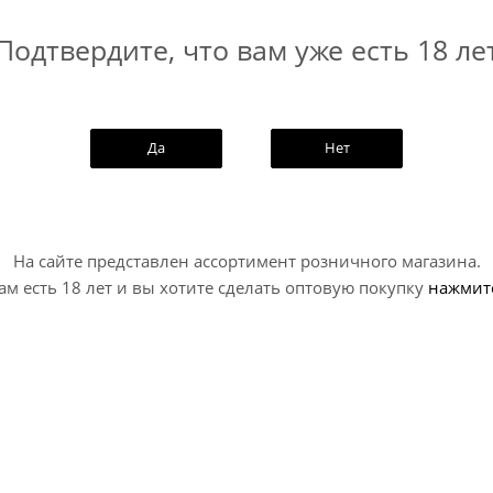
Подтвердите, что вам уже есть 18 ле
Да
Нет
На сайте представлен ассортимент розничного магазина.
ам есть 18 лет и вы хотите сделать оптовую покупку
нажмит
жн Он Бейс / Brew Division
Альтернатив Стерео Сон
On Base (0,5 л.)
Коуст...