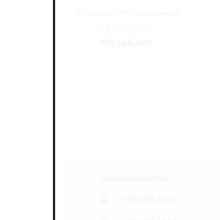
иканский
IPA - American / ИПА - Американский
В наличии (7)
453
руб.
/шт
Наши контакты
ь на связи
+7 495 989 52 52