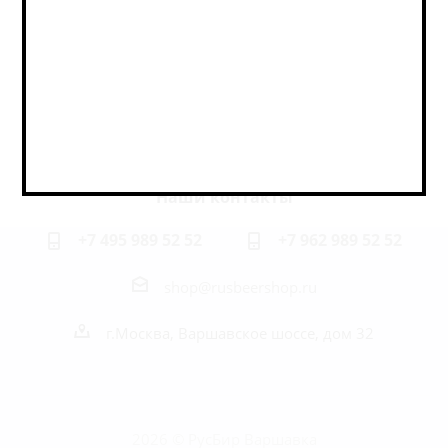
Оставайтесь на связи
Наши контакты
+7 495 989 52 52
+7 962 989 52 52
shop@rusbeershop.ru
г.Москва, Варшавское шоссе, дом 32
2026 © РусБир Варшавка