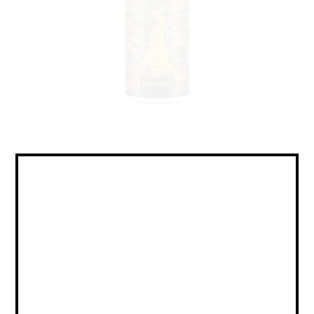
IPA - American / ИПА -
Американский
Объем:
Страна:
РОССИЯ
Крепость:
6.5
Плотность:
15,5
IBU:
не указано