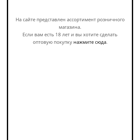
Делириум Аргентум /
Delirium Argentum
(0.33 л.)
На сайте представлен ассортимент розничного
IPA - Belgian / ИПА -
Бельгийский
магазина.
Если вам есть 18 лет и вы хотите сделать
В наличии (3)
оптовую покупку
нажмите сюда
.
550
руб.
/шт
Информация
Условия оплаты
Бонусы
3D-тур по магазину