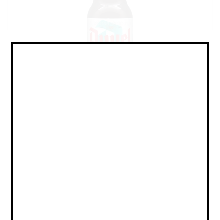
IPA - Belgian / ИПА - Бельгийский
Объем:
0,33
Страна:
БЕЛЬГИЯ
Крепость:
9.5
Плотность:
25
IBU:
50
Сорт:
Светлое Фильтрованное Пастеризованное