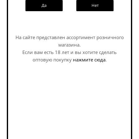
Да
Нет
Информация
Условия оплаты
Бонусы
Наши специалисты ответят на
любой интересующий вопрос по
3D-тур по магазину
На сайте представлен ассортимент розничного
услуге
Написать генеральному директору
магазина.
Если вам есть 18 лет и вы хотите сделать
Политика обработки персональных данных
Задать вопрос
оптовую покупку
нажмите сюда
.
Пивоварни
Страны
Подписка на новости
Email
*