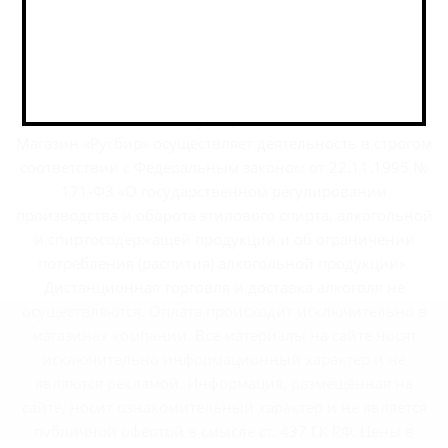
г.Москва, Варшавское шоссе, дом 32
2026 © РусБир Варшавка
Магазин «Русбир» осуществляет деятельность в строгом
соответствии с Федеральным законом от 22.11.1995 №
171-ФЗ «О государственном регулировании
производства и оборота этилового спирта, алкогольной
и спиртосодержащей продукции и об ограничении
потребления (распития) алкогольной продукции».
Дистанционная торговля и доставка алкоголя не
осуществляются. Оплата происходит исключительно в
магазинах компании. Все материалы на сайте носят
исключительно информационный характер и не
являются рекламой. Информация, размещённая на
сайте, носит ознакомительный характер и не является
публичной офертой в смысле ст. 437 ГК РФ. Цены в