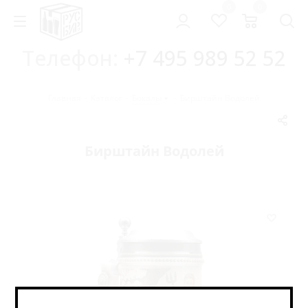
0
0
Телефон:
+7 495 989 52 52
Главная
-
Каталог
-
Бокалы
-
Бирштайн Водолей
Бирштайн Водолей