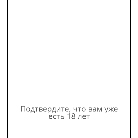
Дополнительная
скидка бонусами - до
20% (на кассе).
В наличии
(1)
Фактическое количество
товара в магазине может
отличаться от остатков на
сайте. Уточняйте наличие у
наших консультантов! +7-495-
989-52-52
Подтвердите, что вам уже
есть 18 лет