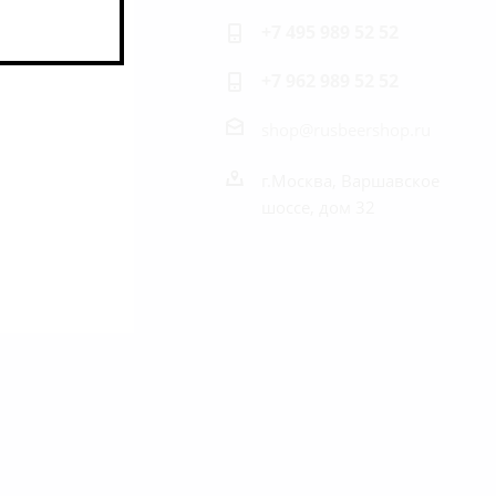
+7 495 989 52 52
+7 962 989 52 52
shop@rusbeershop.ru
г.Москва, Варшавское
шоссе, дом 32