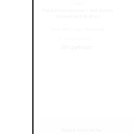
ed Button
Рэд Баттон Коконат / Red Button
 л.)
Coconut ж/б (0,45 л.)
очный
Stout - Milk / Стаут - Молочный
В наличии (2)
281
руб.
/шт
Наши контакты
ь на связи