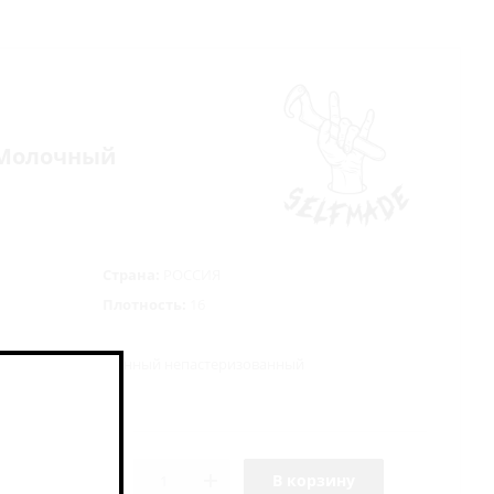
 - Молочный
Страна:
РОССИЯ
Плотность:
16
ванный неосветлённый непастеризованный
кты, дрожжи
В корзину