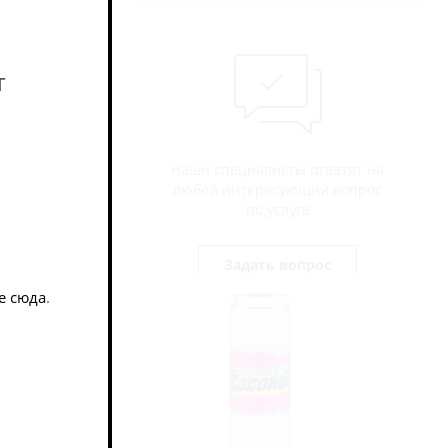
т
Наши специалисты ответят на
любой интересующий вопрос
по услуге
Задать вопрос
е сюда
.