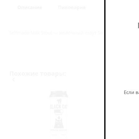
Описание
Пивоварня
Selfmade Milk Stout — молочный стаут Selfmade Brewery.
Похожие товары:
Если в