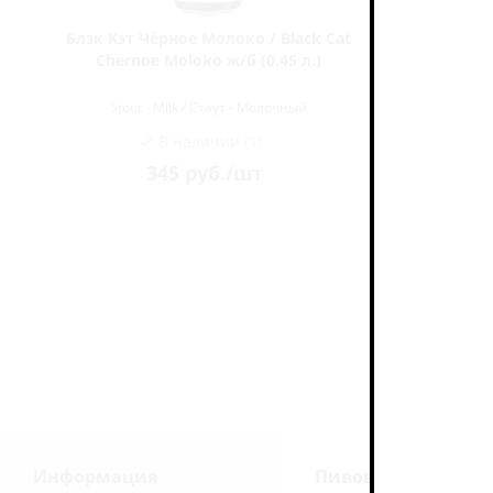
Блэк Кэт Чёрное Молоко / Black Cat
Брюлок Ба
5
Chernoe Moloko ж/б (0,45 л.)
Stout - Milk / Стаут - Молочный
Stou
В наличии (1)
345
руб.
/шт
Информация
Пивоварни