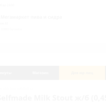
0 до 23:00
 Мегамаркет пива и сидра
ом 32
/ 32992 бутылок
онусы
Магазин
Для юр лиц
Milk Stout ж/б (0,45 л.)
lfmade Milk Stout ж/б (0,45