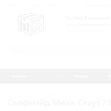
Как купить?
Бонусы
Контакты
Ежедневно: с 10:0
Русбир Варшавка:
Москва, Варшавское шоссе, д
Сейчас на сайте 2404 сортов 
Каталог
Акции
Б
Главная
-
Каталог
-
Русский крафт
-
Селфмэйд Милк Стаут / Selfmade 
Селфмэйд Милк Стаут / Se