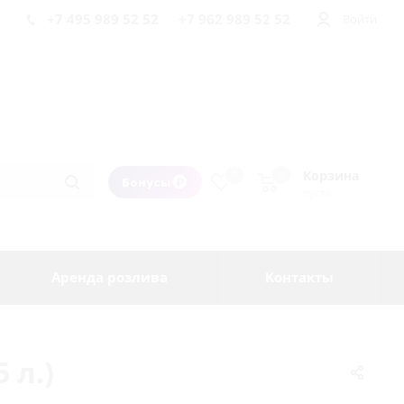
+7 495 989 52 52
+7 962 989 52 52
Войти
Корзина
0
0
Бонусы
пуста
Аренда розлива
Контакты
 л.)