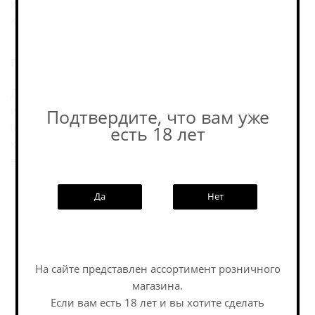
Комплексный, с заметной сладостью и пряным
характером, сбалансированным небольшой горчинкой.
Послевкусие:
Двойной молочный стаут с пряничным профилем: в
идее напитка собраны лактоза и набор пряностей
Подтвердите, что вам уже
(корица, мускатный орех, имбирь, кардамон, бадьян,
есть 18 лет
кориандр). Подача — плотная и ароматная, с
выраженным десертно-пряным характером.
Да
Нет
Пивоварня
На сайте представлен ассортимент розничного
Похожие товары:
магазина.
Если вам есть 18 лет и вы хотите сделать