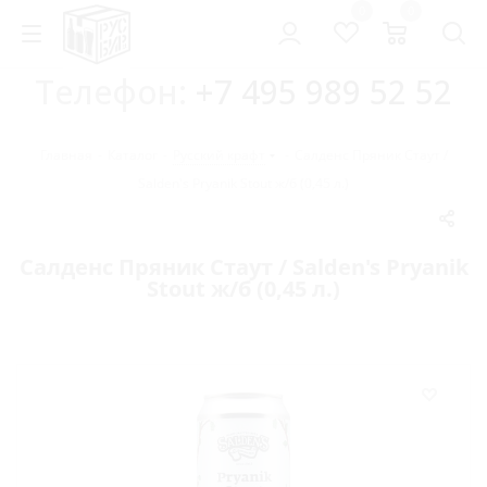
0
0
Телефон:
+7 495 989 52 52
Главная
-
Каталог
-
Русский крафт
-
Салденс Пряник Стаут /
Salden's Pryanik Stout ж/б (0,45 л.)
Салденс Пряник Стаут / Salden's Pryanik
Stout ж/б (0,45 л.)