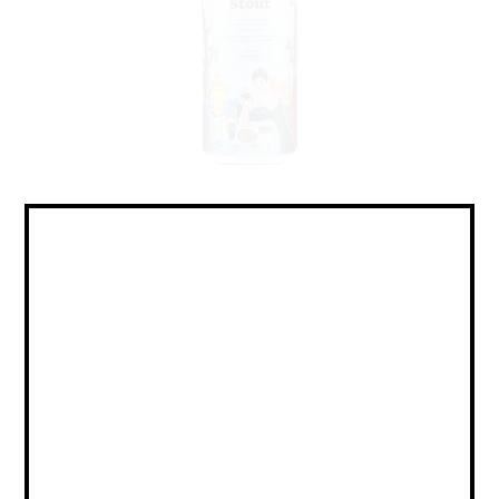
Stout - Imperial Milk / Стаут -
Двойной Молочный
Объем:
0,45
Страна:
РОССИЯ
Крепость:
6.5
Плотность:
20
IBU:
не указано