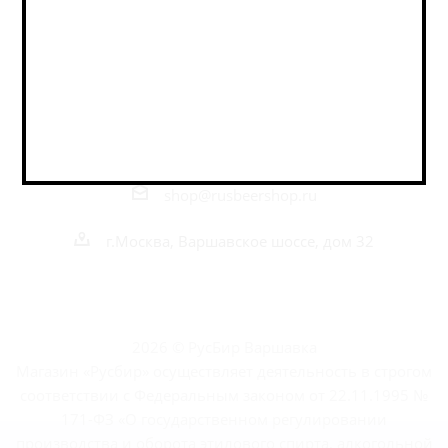
Оставайтесь на связи
Наши контакты
+7 495 989 52 52
+7 962 989 52 52
shop@rusbeershop.ru
г.Москва, Варшавское шоссе, дом 32
2026 © РусБир Варшавка
Магазин «Русбир» осуществляет деятельность в строгом
соответствии с Федеральным законом от 22.11.1995 №
171-ФЗ «О государственном регулировании
производства и оборота этилового спирта, алкогольной