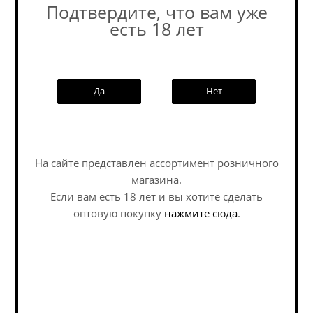
Подтвердите, что вам уже
есть 18 лет
Похожие товары:
Да
Нет
Наши специалисты ответят на
любой интересующий вопрос по
На сайте представлен ассортимент розничного
услуге
магазина.
Если вам есть 18 лет и вы хотите сделать
Задать вопрос
оптовую покупку
нажмите сюда
.
Сидр Заповедник
Сидр Токсовская
Лавендер / Cider
Сидрерия Харт Оф Хоп
Zapovednik Lavender
/...
(0,33 л.)
Cider - Spiced / Hopped /
Cider - Spiced / Hopped /
Сидр - Пряный /
Сидр - Пряный /