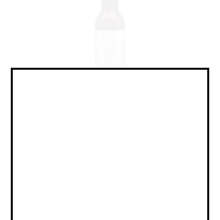
Cider - Spiced / Hopped / Сидр -
Пряный / Охмелённый
Объем:
0,33
Страна:
РОССИЯ
Крепость:
5
Плотность:
-