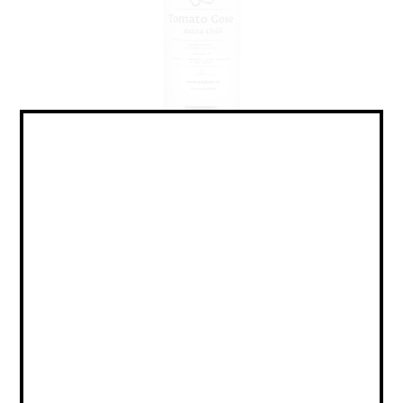
Sour - Tomato / Veg Gose / Саур
- Томатный / Овощной Гозе
Объем:
0,45
Страна:
РОССИЯ
Крепость:
5
Плотность:
IBU:
не указано