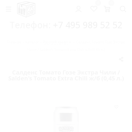
0
0
Телефон:
+7 495 989 52 52
Главная
-
Каталог
-
Русский крафт
-
Салденс Томато Гозе Экстра
Чили / Salden's Tomato Extra Chili ж/б (0,45 л.)
Салденс Томато Гозе Экстра Чили /
Salden's Tomato Extra Chili ж/б (0,45 л.)