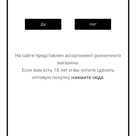
Да
Нет
Наши специалисты ответят на
любой интересующий вопрос по
услуге
На сайте представлен ассортимент розничного
Задать вопрос
магазина.
Если вам есть 18 лет и вы хотите сделать
Лабиринт Благушка /
Аляска Кухни Мира:
оптовую покупку
нажмите сюда
.
LaBEERint Blagushka ж/
Том Ям / Alaska Kuhni
б (0,45 л.)
Mira: Tom Yam ж/б
(0,45 л.)
Sour - Tomato / Veg Gose /
Sour - Tomato / Veg Gose /
Саур - Томатный / Овощной
Саур - Томатный / Овощной
Гозе
Гозе
В наличии (7)
В наличии (16)
352
руб.
/шт
369
руб.
/шт