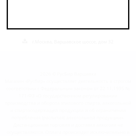
Наши контакты
+7 495 989 52 52
+7 962 989 52 52
shop@rusbeershop.ru
г.Москва, Варшавское шоссе, дом 32
2026 © РусБир Варшавка
Магазин «Русбир» осуществляет деятельность в строгом
соответствии с Федеральным законом от 22.11.1995 №
171-ФЗ «О государственном регулировании
производства и оборота этилового спирта, алкогольной
и спиртосодержащей продукции и об ограничении
потребления (распития) алкогольной продукции».
Дистанционная торговля и доставка алкоголя не
осуществляются. Оплата происходит исключительно в