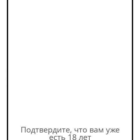
КУПИТЬ ОПТОМ
на b2b‑платформе РусБир
Описание
Томатный гозе в острой версии Extra Chili. Профиль у
сорта построен вокруг томатной основы и более
жгучей, пикантной подачи.
Пивоварня
Подтвердите, что вам уже
есть 18 лет
Похожие товары: