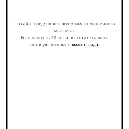
Задать вопрос
Медовуха Четыре
Медовуха Коникс
Пивовара Страна...
Медовый Вайб / Mead
Konix Medovyj Vajb ж/б
На сайте представлен ассортимент розничного
(0,45 л.)
магазина.
Mead - Braggot / Медовуха -
Mead - Braggot / Медовуха -
Если вам есть 18 лет и вы хотите сделать
Браггот
Браггот
оптовую покупку
нажмите сюда
.
В наличии (1)
В наличии (1)
1 123
руб.
/шт
307
руб.
/шт
Информация
Условия оплаты