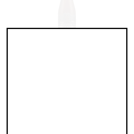
Mead - Braggot / Медовуха - Браггот
Объем:
0,25
Страна:
РОССИЯ
Крепость:
7
Плотность:
26
IBU:
не указано
Сорт:
пивной напиток нефильтрованный