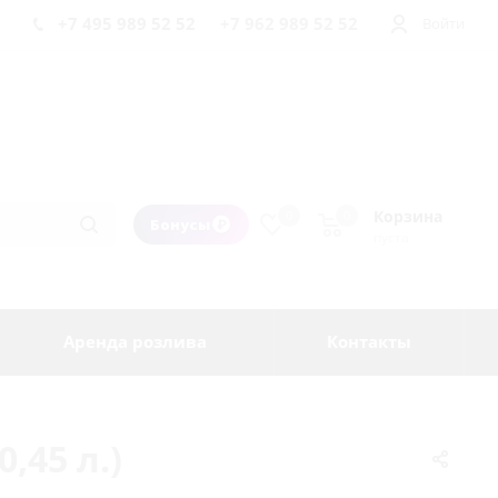
+7 495 989 52 52
+7 962 989 52 52
Войти
Корзина
0
0
Бонусы
пуста
Аренда розлива
Контакты
,45 л.)