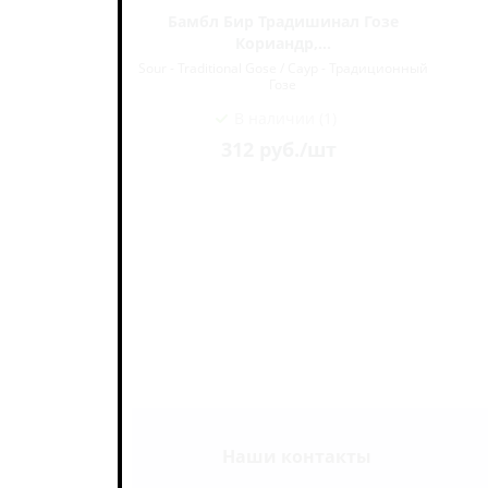
at Salzbier
Бамбл Бир Традишинал Гозе
Кориандр,...
Традиционный
Sour - Traditional Gose / Саур - Традиционный
Гозе
В наличии (1)
312
руб.
/шт
Наши контакты
ь на связи