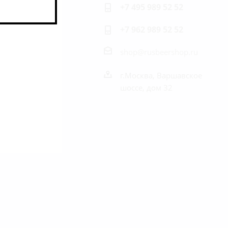
+7 495 989 52 52
+7 962 989 52 52
shop@rusbeershop.ru
г.Москва, Варшавское
шоссе, дом 32