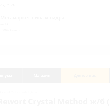
0 до 23:00
 Мегамаркет пива и сидра
ом 32
/ 32992 бутылок
онусы
Магазин
Для юр лиц
rystal Method ж/б (0,45 л.)
ewort Crystal Method ж/б (0