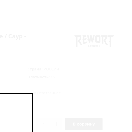
e / Саур -
Страна:
РОССИЯ
Плотность:
16
Непастеризованное Осветленное
жи
В корзину