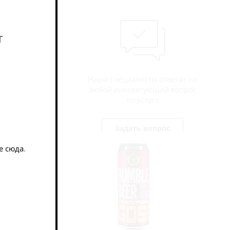
т
Наши специалисты ответят на
любой интересующий вопрос
по услуге
Задать вопрос
е сюда
.