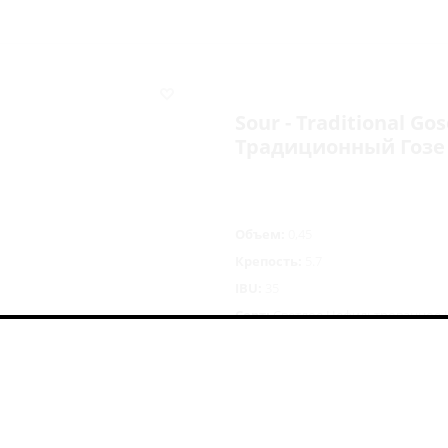
Sour - Traditional Gos
Традиционный Гозе
Объем:
0,45
Крепость:
5.7
IBU:
35
Сорт:
Светлое Нефильтрованное 
Состав:
вода, солод, хмель, дрож
298
руб.
/шт