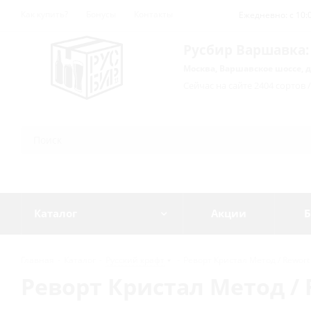
Как купить?
Бонусы
Контакты
Ежедневно: с 10:0
Русбир Варшавка:
Москва, Варшавское шоссе, д
Сейчас на сайте 2404 сортов 
Каталог
Акции
Б
Главная
-
Каталог
-
Русский крафт
-
Реворт Кристал Метод / Rewort C
Реворт Кристал Метод / R