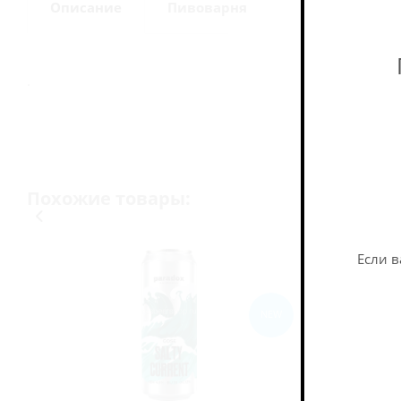
Описание
Пивоварня
.
Похожие товары:
Если в
NEW