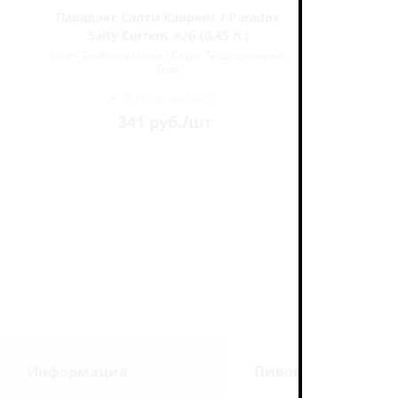
Парадокс Салти Каррент / Paradox
Волковс
Salty Current ж/б (0,45 л.)
Sour - Traditional Gose / Саур - Традиционный
Sour - Trad
Гозе
В наличии (29)
341
руб.
/шт
Информация
Пивоварни