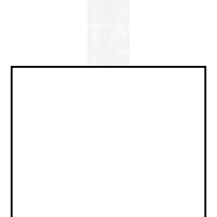
Sour - Tomato / Veg Gose / Саур
- Томатный / Овощной Гозе
Объем:
0,45
Страна:
РОССИЯ
Крепость:
6
Плотность:
6,5
IBU:
1