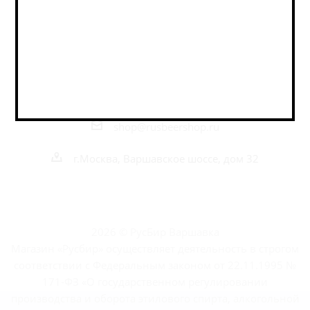
Наши контакты
+7 495 989 52 52
+7 962 989 52 52
shop@rusbeershop.ru
г.Москва, Варшавское шоссе, дом 32
2026 © РусБир Варшавка
Магазин «Русбир» осуществляет деятельность в строгом
соответствии с Федеральным законом от 22.11.1995 №
171-ФЗ «О государственном регулировании
производства и оборота этилового спирта, алкогольной