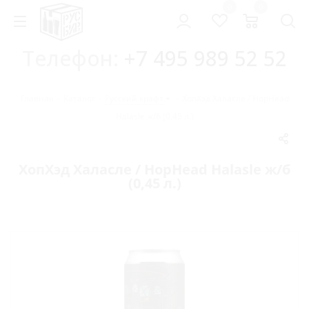
0
0
Телефон:
+7 495 989 52 52
Главная
-
Каталог
-
Русский крафт
-
ХопХэд Халасле / HopHead
Halasle ж/б (0,45 л.)
ХопХэд Халасле / HopHead Halasle ж/б
(0,45 л.)