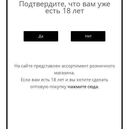
Подтвердите, что вам уже
есть 18 лет
Похожие товары:
Да
Нет
Наши специалисты ответят на
NEW
любой интересующий вопрос по
На сайте представлен ассортимент розничного
услуге
магазина.
Если вам есть 18 лет и вы хотите сделать
Задать вопрос
оптовую покупку
нажмите сюда
.
Ковен Утсукусики
Саботаж Томмейтс /
Хитобито Но Ута /
Sabotage Tommates ж/
Coven...
б (0,45 л.)
Sour - Tomato / Veg Gose /
Sour - Tomato / Veg Gose /
Саур - Томатный / Овощной
Саур - Томатный / Овощной
Гозе
Гозе