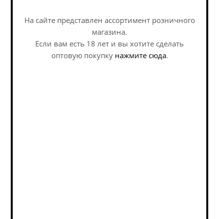
Политика обработки персональных данных
Задать вопрос
На сайте представлен ассортимент розничного
Пивоварни
магазина.
Если вам есть 18 лет и вы хотите сделать
Страны
оптовую покупку
нажмите сюда
.
Подписка на новости
Email
*
Я согласен на
обработку персональных данных