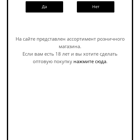
Да
Нет
Информация
Условия оплаты
Бонусы
Наши специалисты ответят на
любой интересующий вопрос по
3D-тур по магазину
На сайте представлен ассортимент розничного
услуге
магазина.
Написать генеральному директору
Если вам есть 18 лет и вы хотите сделать
Политика обработки персональных данных
Задать вопрос
оптовую покупку
нажмите сюда
.
Пивоварни
Страны
Подписка на новости
Email
*