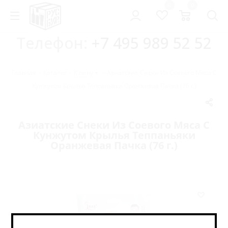
0
0
Телефон:
+7 495 989 52 52
Главная
-
Каталог
-
К пиву
-
Азиатские Снеки Из Соевого Мяса С
Кунжутом Крылья Теппаньяки Оранжевая Пачка (76 г.)
Азиатские Снеки Из Соевого Мяса С
Кунжутом Крылья Теппаньяки
Оранжевая Пачка (76 г.)