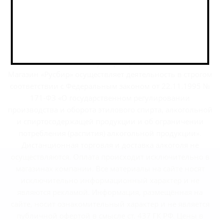
г.Москва, Варшавское шоссе, дом 32
2026 © РусБир Варшавка
Магазин «Русбир» осуществляет деятельность в строгом
соответствии с Федеральным законом от 22.11.1995 №
171-ФЗ «О государственном регулировании
производства и оборота этилового спирта, алкогольной
и спиртосодержащей продукции и об ограничении
потребления (распития) алкогольной продукции».
Дистанционная торговля и доставка алкоголя не
осуществляются. Оплата происходит исключительно в
магазинах компании. Все материалы на сайте носят
исключительно информационный характер и не
являются рекламой. Информация, размещённая на
сайте, носит ознакомительный характер и не является
публичной офертой в смысле ст. 437 ГК РФ. Цены в