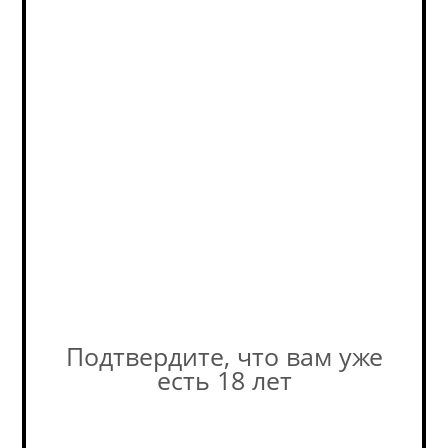
программе.
Дополнительная
скидка бонусами - до
20% (на кассе).
В наличии
(2)
Фактическое количество
товара в магазине может
отличаться от остатков на
сайте. Уточняйте наличие у
наших консультантов! +7-495-
989-52-52
Подтвердите, что вам уже
есть 18 лет