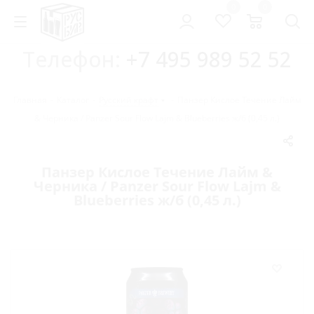
0
0
Телефон:
+7 495 989 52 52
Главная
-
Каталог
-
Русский крафт
-
Панзер Кислое Течение Лайм
& Черника / Panzer Sour Flow Lajm & Blueberries ж/б (0,45 л.)
Панзер Кислое Течение Лайм &
Черника / Panzer Sour Flow Lajm &
Blueberries ж/б (0,45 л.)