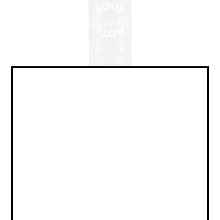
Sour - Fruited / Саур -
Фруктовый
Объем:
0,45
Страна:
РОССИЯ
Крепость:
4.2
Плотность:
11,7