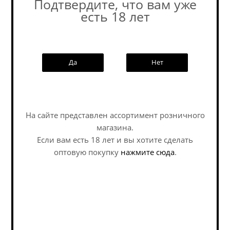
Подтвердите, что вам уже
есть 18 лет
Похожие товары:
Да
Нет
Наши специалисты ответят на
любой интересующий вопрос по
На сайте представлен ассортимент розничного
услуге
магазина.
Если вам есть 18 лет и вы хотите сделать
Задать вопрос
оптовую покупку
нажмите сюда
.
Аляска Фейхоа /
Аляска Мешаешь
Alaska Feijoa ж/б (0,45
Клубничная
л.)
Маргарита /...
Sour - Fruited / Саур -
Sour - Fruited / Саур -
Фруктовый
Фруктовый