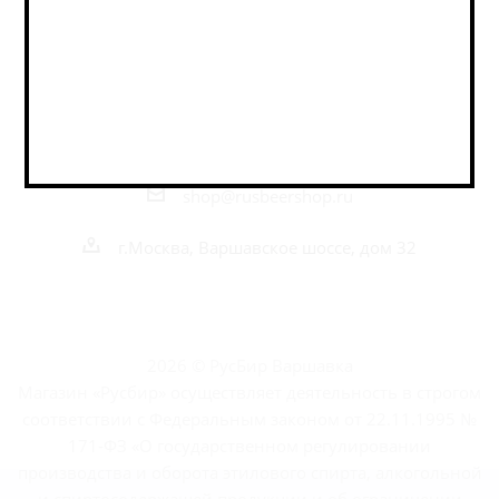
Наши контакты
+7 495 989 52 52
+7 962 989 52 52
shop@rusbeershop.ru
г.Москва, Варшавское шоссе, дом 32
2026 © РусБир Варшавка
Магазин «Русбир» осуществляет деятельность в строгом
соответствии с Федеральным законом от 22.11.1995 №
171-ФЗ «О государственном регулировании
производства и оборота этилового спирта, алкогольной