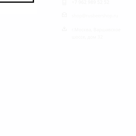
+7 962 989 52 52
shop@rusbeershop.ru
г.Москва, Варшавское
шоссе, дом 32