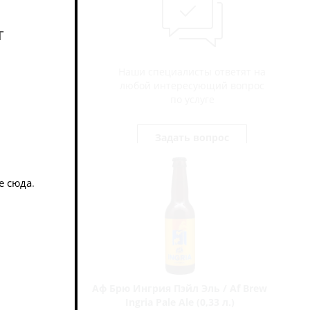
т
Наши специалисты ответят на
любой интересующий вопрос
по услуге
Задать вопрос
е сюда
.
NEW
с 2026 /
Аф Брю Ингрия Пэйл Эль / Af Brew
Ingria Pale Ale (0,33 л.)