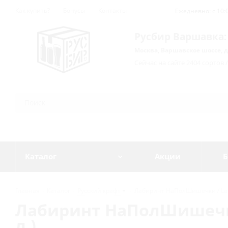
Как купить?
Бонусы
Контакты
Ежедневно: с 10:0
Русбир Варшавка:
Москва, Варшавское шоссе, д
Сейчас на сайте 2404 сортов 
Каталог
Акции
Б
Главная
-
Каталог
-
Русский крафт
-
Лабиринт НаПолШишечки / LaBEE
Лабиринт НаПолШишечки /
л.)