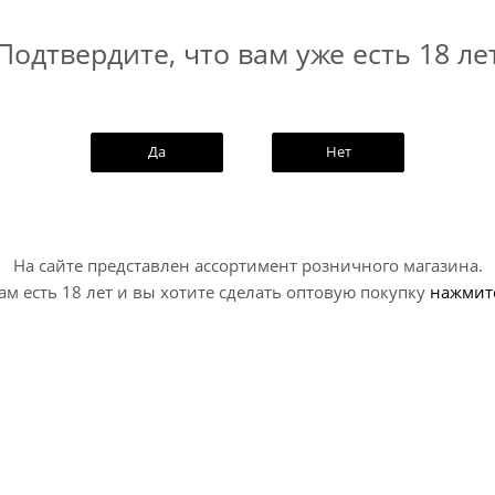
Подтвердите, что вам уже есть 18 ле
Да
Нет
На сайте представлен ассортимент розничного магазина.
ам есть 18 лет и вы хотите сделать оптовую покупку
нажмит
 Роккет Джамп / Selfmade
Заговор Дифферент Трейн
ket Jump ж/б (0,45 л.)
Zagovor...