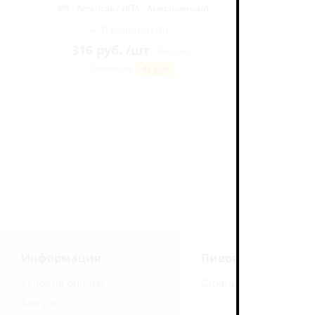
IPA - American / ИПА - Американский
IPA - A
В наличии (6)
316
руб.
/шт
358
руб.
Экономия
42
руб.
Информация
Пивоварни
Условия оплаты
Страны
Бонусы