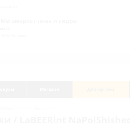
0 до 23:00
 Мегамаркет пива и сидра
ом 32
/ 32992 бутылок
онусы
Магазин
Для юр лиц
Rint NaPolShishechki ж/б (0,45 л.)
 LaBEERint NaPolShishech