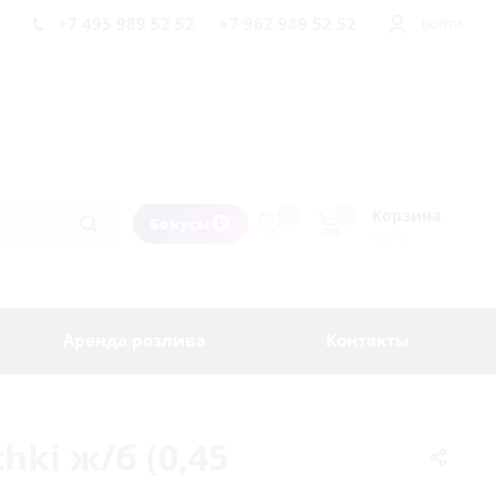
+7 495 989 52 52
+7 962 989 52 52
Войти
Корзина
0
0
Бонусы
пуста
Аренда розлива
Контакты
ki ж/б (0,45