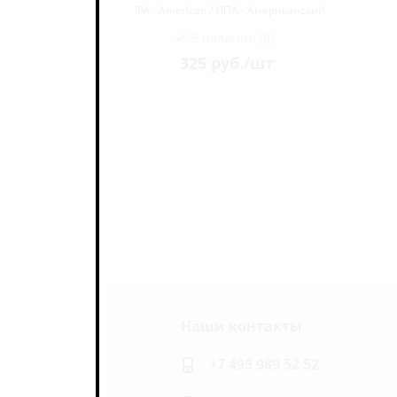
иканский
IPA - American / ИПА - Американский
В наличии (9)
325
руб.
/шт
Наши контакты
ь на связи
+7 495 989 52 52