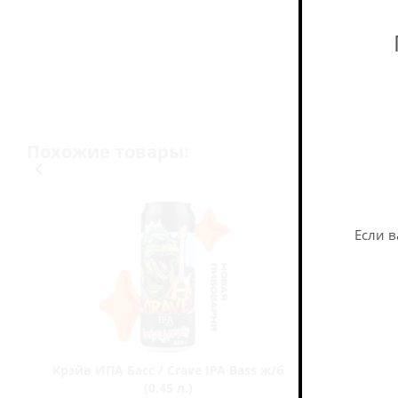
.
Похожие товары:
Если в
Крэйв ИПА Басс / Crave IPA Bass ж/б
Селфмэйд
(0,45 л.)
Roc