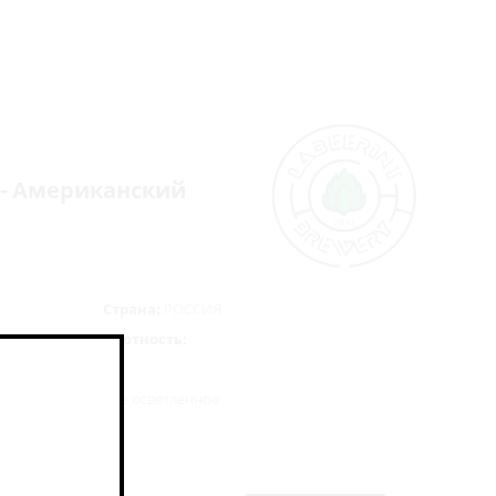
А - Американский
Страна:
РОССИЯ
Плотность:
е нефильтрованное осветленное
жжи