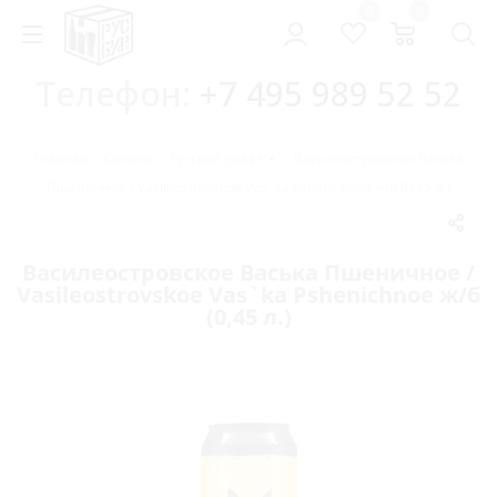
0
0
Телефон:
+7 495 989 52 52
Главная
-
Каталог
-
Русский крафт
-
Василеостровское Васька
Пшеничное / Vasileostrovskoe Vas`ka Pshenichnoe ж/б (0,45 л.)
Василеостровское Васька Пшеничное /
Vasileostrovskoe Vas`ka Pshenichnoe ж/б
(0,45 л.)