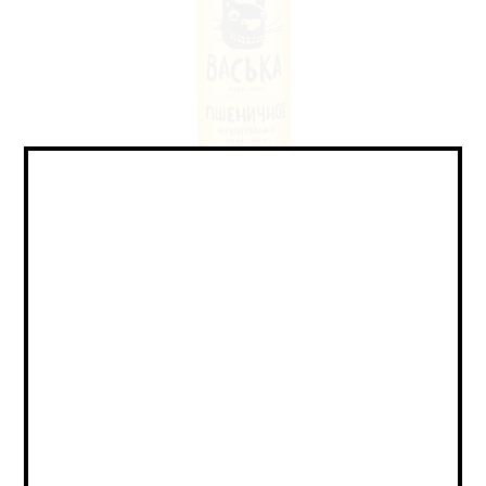
Hefeweizen / Хефевайцен
Объем:
0,45
Страна:
РОССИЯ
Крепость:
4.5
Плотность:
12
IBU:
17