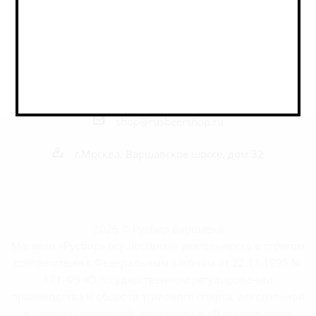
Наши контакты
+7 495 989 52 52
+7 962 989 52 52
shop@rusbeershop.ru
г.Москва, Варшавское шоссе, дом 32
2026 © РусБир Варшавка
Магазин «Русбир» осуществляет деятельность в строгом
соответствии с Федеральным законом от 22.11.1995 №
171-ФЗ «О государственном регулировании
производства и оборота этилового спирта, алкогольной
и спиртосодержащей продукции и об ограничении