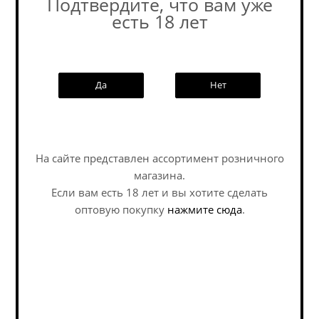
Подтвердите, что вам уже
есть 18 лет
Похожие товары:
Да
Нет
Наши специалисты ответят на
NEW
любой интересующий вопрос по
На сайте представлен ассортимент розничного
услуге
магазина.
Если вам есть 18 лет и вы хотите сделать
Задать вопрос
оптовую покупку
нажмите сюда
.
Кромбахер Вайцен /
Хофброй Мюнхнер
Krombacher Weizen ж/
Вайс / Hofbrau
б (0,5 л.)
Munchner Weisse (0,5
л.)
Hefeweizen / Хефевайцен
Hefeweizen / Хефевайцен
В наличии (17)
В наличии (33)