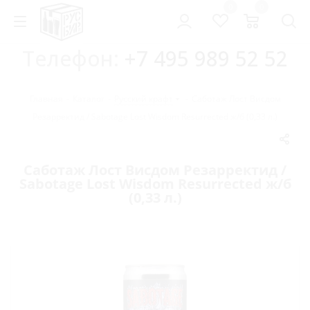
0
0
Телефон:
+7 495 989 52 52
Главная
-
Каталог
-
Русский крафт
-
Саботаж Лост Висдом
Резарректид / Sabotage Lost Wisdom Resurrected ж/б (0,33 л.)
Саботаж Лост Висдом Резарректид /
Sabotage Lost Wisdom Resurrected ж/б
(0,33 л.)