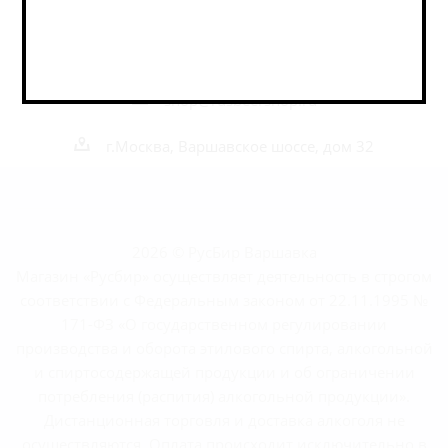
Наши контакты
+7 495 989 52 52
+7 962 989 52 52
shop@rusbeershop.ru
г.Москва, Варшавское шоссе, дом 32
2026 © РусБир Варшавка
Магазин «Русбир» осуществляет деятельность в строгом
соответствии с Федеральным законом от 22.11.1995 №
171-ФЗ «О государственном регулировании
производства и оборота этилового спирта, алкогольной
и спиртосодержащей продукции и об ограничении
потребления (распития) алкогольной продукции».
Дистанционная торговля и доставка алкоголя не
осуществляются. Оплата происходит исключительно в