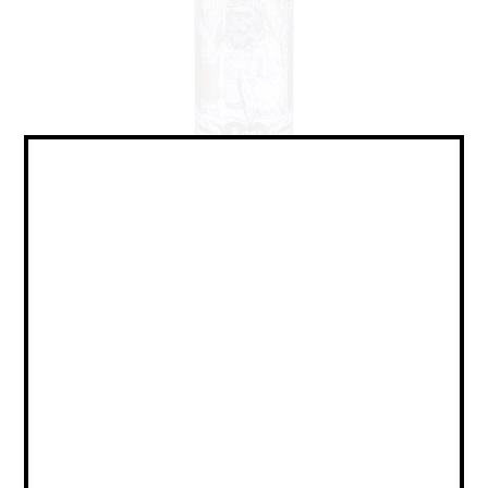
Porter - Imperial / Портер -
Имперский
Объем:
0,33
Страна:
РОССИЯ
Крепость:
10.5
Плотность:
30