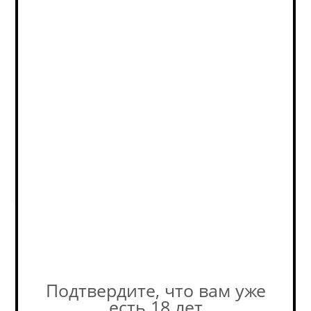
Фактическое количество
товара в магазине может
отличаться от остатков на
сайте. Уточняйте наличие у
наших консультантов! +7-495-
989-52-52
Описание
.
Пивоварня
Подтвердите, что вам уже
есть 18 лет
Похожие товары: