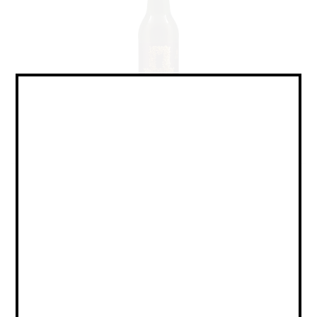
Lager - Pale / Лагер - Пэйл
Объем:
0,45
Страна:
РОССИЯ
Крепость:
4.5
Плотность:
12
IBU:
не указано