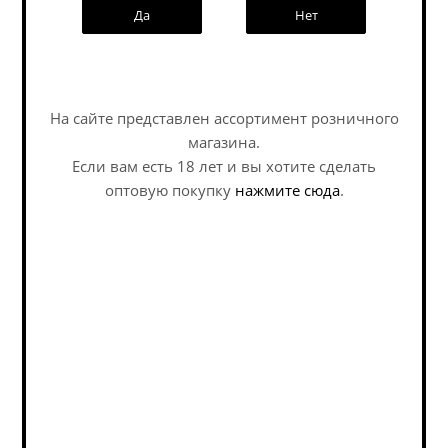
Да
Нет
услуге
Задать вопрос
Сараевское Светло /
Циндао / Tsingtao ж/б
На сайте представлен ассортимент розничного
Sarajevsko Svijetlo ж/б
(0,5 л.)
магазина.
(0,5 л.)
Если вам есть 18 лет и вы хотите сделать
оптовую покупку
нажмите сюда
.
Lager - Pale / Лагер - Пэйл
Lager - Pale / Лагер - Пэйл
В наличии (1)
В наличии (11)
225
руб.
/шт
215
руб.
/шт