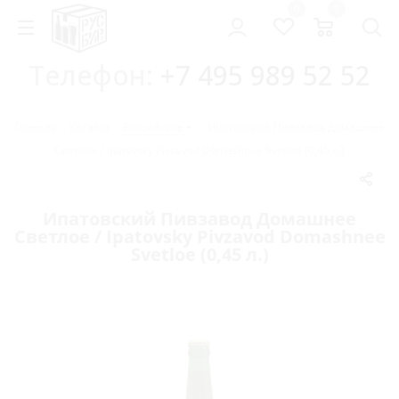
0
0
Телефон:
+7 495 989 52 52
Главная
-
Каталог
-
Российское
-
Ипатовский Пивзавод Домашнее
Светлое / Ipatovsky Pivzavod Domashnee Svetloe (0,45 л.)
Ипатовский Пивзавод Домашнее
Светлое / Ipatovsky Pivzavod Domashnee
Svetloe (0,45 л.)