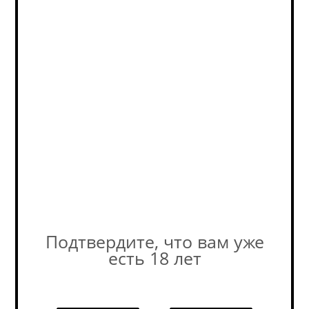
отличаться от остатков на
сайте. Уточняйте наличие у
наших консультантов! +7-495-
989-52-52
КУПИТЬ ОПТОМ
на b2b‑платформе РусБир
Похожие товары:
Подтвердите, что вам уже
есть 18 лет
Наши специалисты ответят на
любой интересующий вопрос по