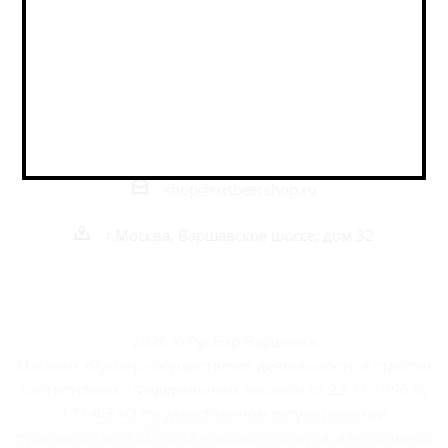
Наши контакты
+7 495 989 52 52
+7 962 989 52 52
shop@rusbeershop.ru
г.Москва, Варшавское шоссе, дом 32
2026 © РусБир Варшавка
Магазин «Русбир» осуществляет деятельность в строгом
соответствии с Федеральным законом от 22.11.1995 №
171-ФЗ «О государственном регулировании
производства и оборота этилового спирта, алкогольной