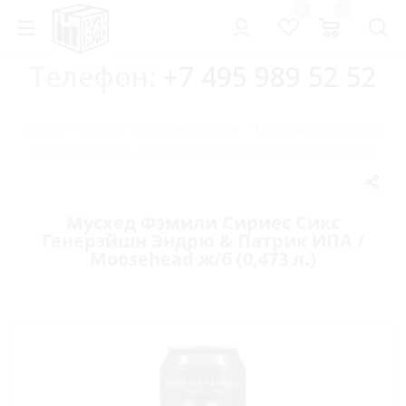
0
0
Телефон:
+7 495 989 52 52
Главная
-
Каталог
-
Импортный крафт
-
Мусхед Фэмили Сириес
Сикс Генерэйшн Эндрю & Патрик ИПА / Moosehead ж/б (0,473 л.)
Мусхед Фэмили Сириес Сикс
Генерэйшн Эндрю & Патрик ИПА /
Moosehead ж/б (0,473 л.)