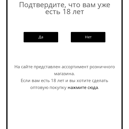
Подтвердите, что вам уже
есть 18 лет
Похожие товары:
Да
Нет
Наши специалисты ответят на
любой интересующий вопрос по
На сайте представлен ассортимент розничного
услуге
магазина.
Если вам есть 18 лет и вы хотите сделать
Задать вопрос
оптовую покупку
нажмите сюда
.
Вайт Стоун Метод
Плейг Эвридэй /
Людовико / White
Plague Everyday ж/б
Stone Method Ludovico
(0,45 л.)
ж/б (0,45 л.)
IPA - Session / ИПА -
IPA - Session / ИПА -
Сессионный
Сессионный