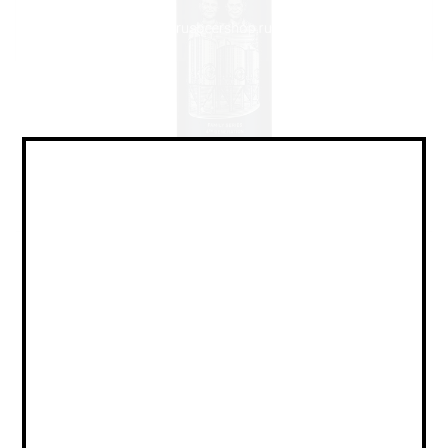
IPA - Session / ИПА -
Сессионный
Объем:
0,473
Страна:
Крепость:
4.7
Плотность:
12