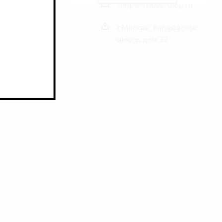
shop@rusbeershop.ru
г.Москва, Варшавское
шоссе, дом 32