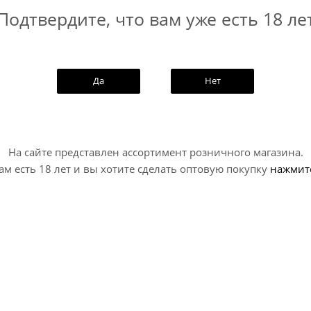
может отличаться от остатков на са
Подтвердите, что вам уже есть 18 ле
Уточняйте наличие у наших консуль
495-989-52-52
Да
Нет
На сайте представлен ассортимент розничного магазина.
ам есть 18 лет и вы хотите сделать оптовую покупку
нажмит
Оставайтес