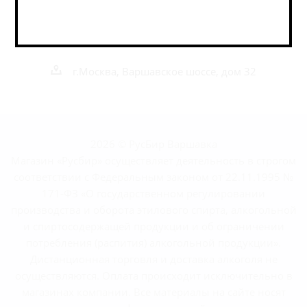
+7 495 989 52 52
+7 962 989 52 52
shop@rusbeershop.ru
г.Москва, Варшавское шоссе, дом 32
2026 © РусБир Варшавка
Магазин «Русбир» осуществляет деятельность в строгом
соответствии с Федеральным законом от 22.11.1995 №
171-ФЗ «О государственном регулировании
производства и оборота этилового спирта, алкогольной
и спиртосодержащей продукции и об ограничении
потребления (распития) алкогольной продукции».
Дистанционная торговля и доставка алкоголя не
осуществляются. Оплата происходит исключительно в
магазинах компании. Все материалы на сайте носят