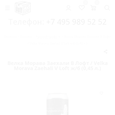
0
0
Телефон:
+7 495 989 52 52
Главная
-
Каталог
-
Русский крафт
-
Велка Морава Заехали В Лофт
/ Velka Morava Zaehali V Loft ж/б (0,45 л.)
Велка Морава Заехали В Лофт / Velka
Morava Zaehali V Loft ж/б (0,45 л.)