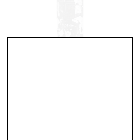
Pilsner - German / Пилснер -
Немецкий
Объем:
0,45
Страна:
РОССИЯ
Крепость:
5
Плотность:
12,4
IBU:
40