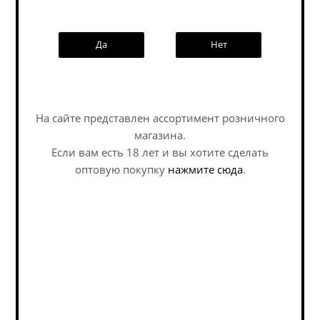
Да
Нет
Наши специалисты ответят на
любой интересующий вопрос по
услуге
На сайте представлен ассортимент розничного
Задать вопрос
магазина.
Клостер-Брой
Кромбахер Пилс /
Если вам есть 18 лет и вы хотите сделать
Монашеский Пилс /
Krombacher Pils (0,5 л.)
оптовую покупку
нажмите сюда
.
Klosterbräu Monchs Pils
(0,5 л.)
Pilsner - German / Пилснер -
Pilsner - German / Пилснер -
Немецкий
Немецкий
В наличии (23)
В наличии (3)
469
руб.
/шт
332
руб.
/шт