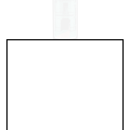
IPA - American / ИПА -
Американский
Объем:
0,45
Страна:
РОССИЯ
Крепость:
6
Плотность:
-
IBU:
не указано