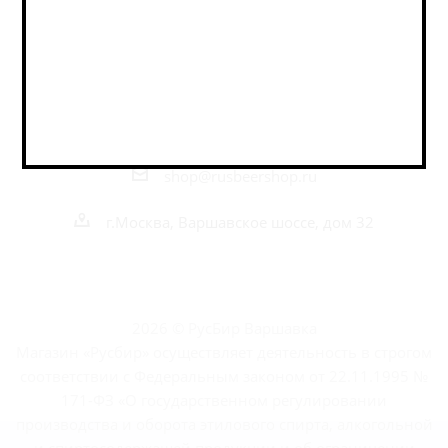
Наши контакты
+7 495 989 52 52
+7 962 989 52 52
shop@rusbeershop.ru
г.Москва, Варшавское шоссе, дом 32
2026 © РусБир Варшавка
Магазин «Русбир» осуществляет деятельность в строгом
соответствии с Федеральным законом от 22.11.1995 №
171-ФЗ «О государственном регулировании
производства и оборота этилового спирта, алкогольной
и спиртосодержащей продукции и об ограничении