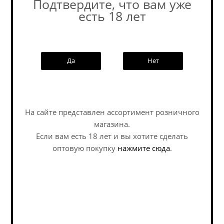
Подтвердите, что вам уже
есть 18 лет
Похожие товары:
Да
Нет
Наши специалисты ответят на
любой интересующий вопрос по
На сайте представлен ассортимент розничного
услуге
магазина.
Если вам есть 18 лет и вы хотите сделать
Задать вопрос
оптовую покупку
нажмите сюда
.
Панзер Вест Коуст
Коникс Ван ИПА /
ИПА / Panzer West
Konix One Ipa ж/б (0,45
Coast IPA ж/б (0,45 л.)
л.)
IPA - American / ИПА -
IPA - American / ИПА -
Американский
Американский