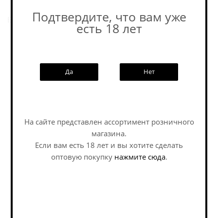
Подтвердите, что вам уже
Еще пиво этой пивоварни.
есть 18 лет
Похожие товары:
Да
Нет
Наши специалисты ответят на
На сайте представлен ассортимент розничного
NEW
любой интересующий вопрос по
магазина.
услуге
Если вам есть 18 лет и вы хотите сделать
оптовую покупку
нажмите сюда
.
Задать вопрос
Блэк Кэт СЮР / Black
Рэд Рокет Вобл / Red
Cat SYUR ж/б (0,45 л.)
Rocket Wobble ж/б
(0,45 л.)