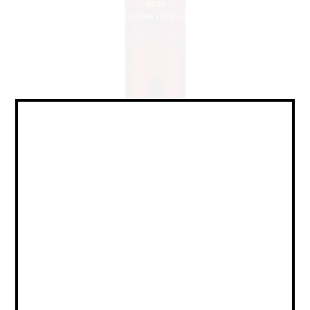
Sour - Fruited / Саур -
Фруктовый
Объем:
0,45
Страна:
РОССИЯ
Крепость:
5.5