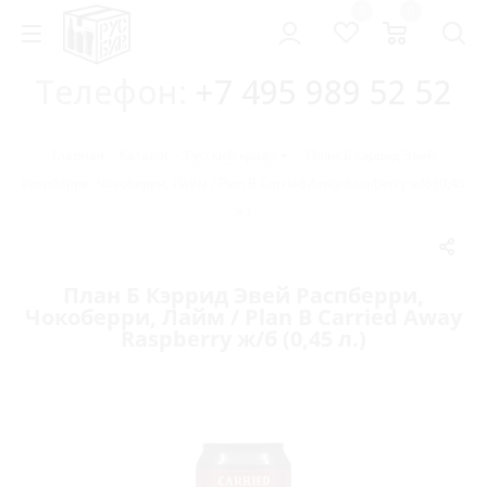
0
0
Телефон:
+7 495 989 52 52
Главная
-
Каталог
-
Русский крафт
-
План Б Кэррид Эвей
Распберри, Чокоберри, Лайм / Plan B Carried Away Raspberry ж/б (0,45
л.)
План Б Кэррид Эвей Распберри,
Чокоберри, Лайм / Plan B Carried Away
Raspberry ж/б (0,45 л.)