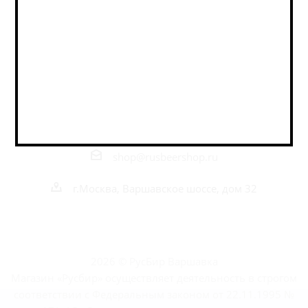
Оставайтесь на связи
Наши контакты
+7 495 989 52 52
+7 962 989 52 52
shop@rusbeershop.ru
г.Москва, Варшавское шоссе, дом 32
2026 © РусБир Варшавка
Магазин «Русбир» осуществляет деятельность в строгом
соответствии с Федеральным законом от 22.11.1995 №